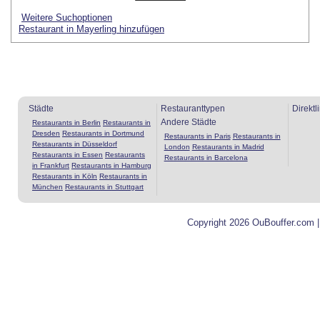
Weitere Suchoptionen
Restaurant in Mayerling hinzufügen
Städte
Restauranttypen
Direktl
Andere Städte
Restaurants in Berlin
Restaurants in
Dresden
Restaurants in Dortmund
Restaurants in Paris
Restaurants in
Restaurants in Düsseldorf
London
Restaurants in Madrid
Restaurants in Essen
Restaurants
Restaurants in Barcelona
in Frankfurt
Restaurants in Hamburg
Restaurants in Köln
Restaurants in
München
Restaurants in Stuttgart
Copyright 2026 OuBouffer.com 