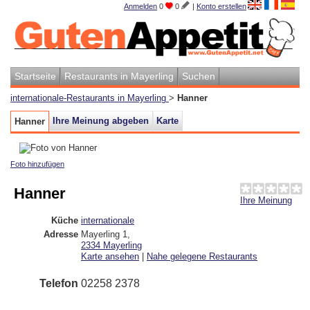
Anmelden
0
0
|
Konto erstellen
Startseite
Restaurants in Mayerling
Suchen
internationale-Restaurants in Mayerling
>
Hanner
Ihre Meinung abgeben
Karte
Hanner
Foto hinzufügen
Hanner
Ihre Meinung
Küche
internationale
Adresse
Mayerling 1
,
2334
Mayerling
Karte ansehen
|
Nahe gelegene Restaurants
Telefon
02258 2378