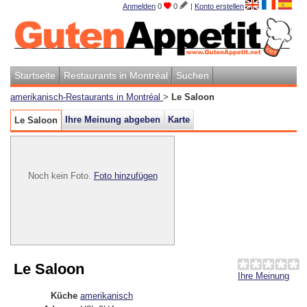
Anmelden
0
0
|
Konto erstellen
Startseite
Restaurants in Montréal
Suchen
amerikanisch-Restaurants in Montréal
>
Le Saloon
Ihre Meinung abgeben
Karte
Le Saloon
Noch kein Foto.
Foto hinzufügen
Le Saloon
Ihre Meinung
Küche
amerikanisch