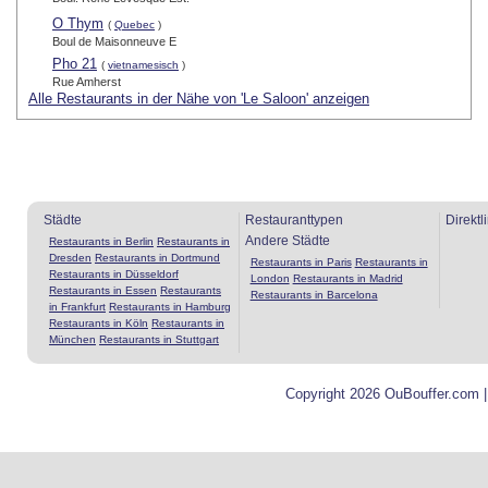
O Thym
(
Quebec
)
Boul de Maisonneuve E
Pho 21
(
vietnamesisch
)
Rue Amherst
Alle Restaurants in der Nähe von 'Le Saloon' anzeigen
Städte
Restauranttypen
Direktl
Andere Städte
Restaurants in Berlin
Restaurants in
Dresden
Restaurants in Dortmund
Restaurants in Paris
Restaurants in
Restaurants in Düsseldorf
London
Restaurants in Madrid
Restaurants in Essen
Restaurants
Restaurants in Barcelona
in Frankfurt
Restaurants in Hamburg
Restaurants in Köln
Restaurants in
München
Restaurants in Stuttgart
Copyright 2026 OuBouffer.com 