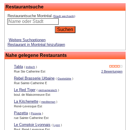
Restaurantsuche
Restaurantsuche Montréal
(Stadt wechseln)
Weitere Suchoptionen
Restaurant in Montréal hinzufügen
Nahe gelegene Restaurants
Tabla
(
indisch
)
Rue Ste Catherine Est
2 Bewertungen
Rebel Brasserie Urbaine
(
Gaststätte
)
Rue Sainte-Catherine E
Le Red Tiger
(
vietnamesisch
)
boul. de Maisonneuve Est
La Kitchenette
(
mediterran
)
René-Levesque Est
Piazetta
(
Pizzeria
)
rue Sainte-Catherine Est
Le Comptoir Lyonnais
(
Lyon
)
Boul. René Levesque Est.