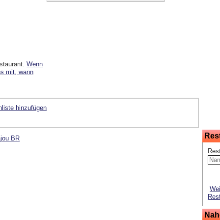
staurant.
Wenn
ns mit, wann
liste hinzufügen
Res
ajou BR
Res
Wei
Rest
Nah