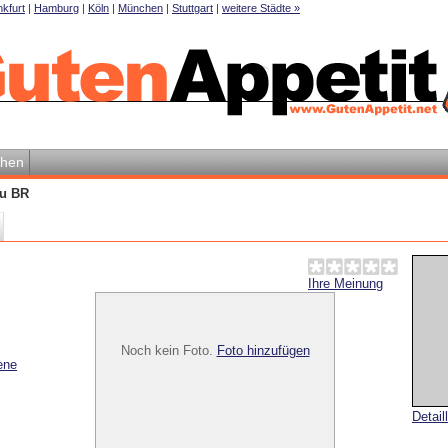
kfurt
|
Hamburg
|
Köln
|
München
|
Stuttgart
|
weitere Städte »
hen
ou BR
Ihre Meinung
Noch kein Foto.
Foto hinzufügen
ene
Detail