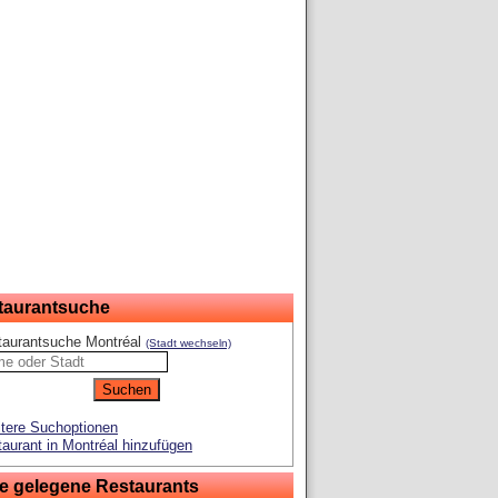
taurantsuche
taurantsuche Montréal
(Stadt wechseln)
tere Suchoptionen
aurant in Montréal hinzufügen
e gelegene Restaurants