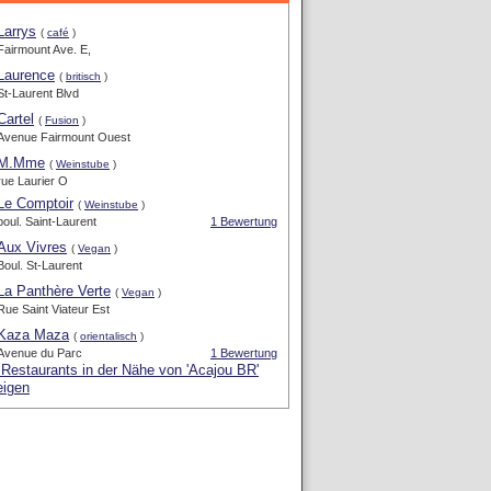
Larrys
(
café
)
Fairmount Ave. E,
Laurence
(
britisch
)
St-Laurent Blvd
Cartel
(
Fusion
)
Avenue Fairmount Ouest
M.Mme
(
Weinstube
)
rue Laurier O
Le Comptoir
(
Weinstube
)
boul. Saint-Laurent
1 Bewertung
Aux Vivres
(
Vegan
)
Boul. St-Laurent
La Panthère Verte
(
Vegan
)
Rue Saint Viateur Est
Kaza Maza
(
orientalisch
)
Avenue du Parc
1 Bewertung
 Restaurants in der Nähe von 'Acajou BR'
eigen