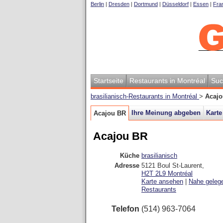
Berlin
|
Dresden
|
Dortmund
|
Düsseldorf
|
Essen
|
Fran
Startseite
Restaurants in Montréal
Suc
brasilianisch-Restaurants in Montréal
>
Acaj
Ihre Meinung abgeben
Karte
Acajou BR
Acajou BR
Küche
brasilianisch
Adresse
5121 Boul St-Laurent
,
H2T 2L9
Montréal
Karte ansehen
|
Nahe geleg
Restaurants
Telefon
(514) 963-7064