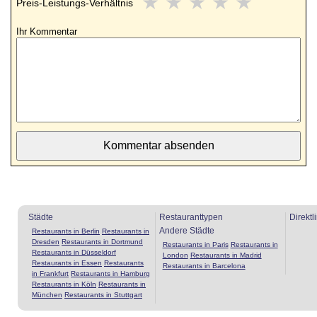
★
★
★
★
★
Preis-Leistungs-Verhältnis
Ihr Kommentar
Städte
Restauranttypen
Direktl
Andere Städte
Restaurants in Berlin
Restaurants in
Dresden
Restaurants in Dortmund
Restaurants in Paris
Restaurants in
Restaurants in Düsseldorf
London
Restaurants in Madrid
Restaurants in Essen
Restaurants
Restaurants in Barcelona
in Frankfurt
Restaurants in Hamburg
Restaurants in Köln
Restaurants in
München
Restaurants in Stuttgart