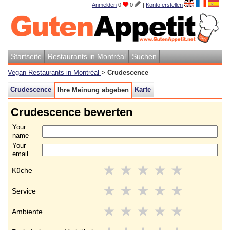
Anmelden
0
0
|
Konto erstellen
Startseite
Restaurants in Montréal
Suchen
Vegan-Restaurants in Montréal
>
Crudescence
Crudescence
Karte
Ihre Meinung abgeben
Crudescence bewerten
Your
name
Your
email
★
★
★
★
★
Küche
★
★
★
★
★
Service
★
★
★
★
★
Ambiente