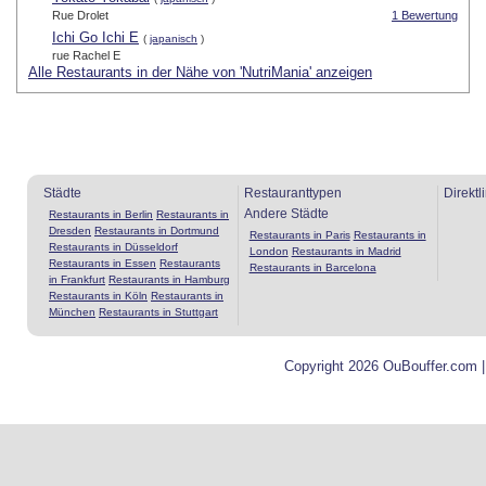
Rue Drolet
1 Bewertung
Ichi Go Ichi E
(
japanisch
)
rue Rachel E
Alle Restaurants in der Nähe von 'NutriMania' anzeigen
Städte
Restauranttypen
Direktl
Andere Städte
Restaurants in Berlin
Restaurants in
Dresden
Restaurants in Dortmund
Restaurants in Paris
Restaurants in
Restaurants in Düsseldorf
London
Restaurants in Madrid
Restaurants in Essen
Restaurants
Restaurants in Barcelona
in Frankfurt
Restaurants in Hamburg
Restaurants in Köln
Restaurants in
München
Restaurants in Stuttgart
Copyright 2026 OuBouffer.com 