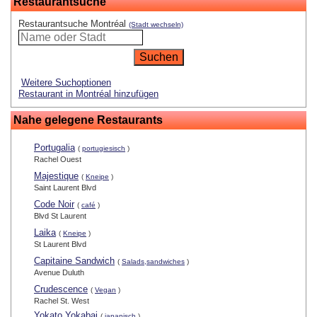
Restaurantsuche
Restaurantsuche Montréal
(Stadt wechseln)
Weitere Suchoptionen
Restaurant in Montréal hinzufügen
Nahe gelegene Restaurants
Portugalia
(
portugiesisch
)
Rachel Ouest
Majestique
(
Kneipe
)
Saint Laurent Blvd
Code Noir
(
café
)
Blvd St Laurent
Laika
(
Kneipe
)
St Laurent Blvd
Capitaine Sandwich
(
Salads,sandwiches
)
Avenue Duluth
Crudescence
(
Vegan
)
Rachel St. West
Yokato Yokabai
(
japanisch
)