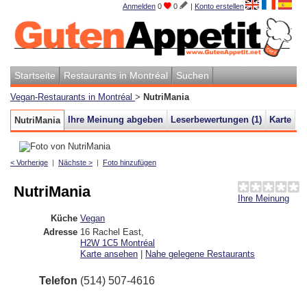
Anmelden
0
0
|
Konto erstellen
Startseite
Restaurants in Montréal
Suchen
Vegan-Restaurants in Montréal
>
NutriMania
Ihre Meinung abgeben
Leserbewertungen (
1
)
Karte
NutriMania
< Vorherige
|
Nächste >
|
Foto hinzufügen
NutriMania
Ihre Meinung
Küche
Vegan
Adresse
16 Rachel East
,
H2W 1C5
Montréal
Karte ansehen
|
Nahe gelegene Restaurants
Telefon
(514) 507-4616