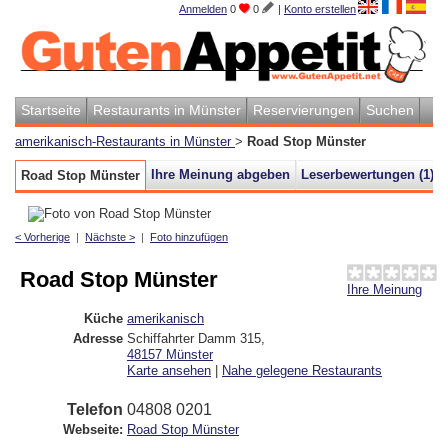
Anmelden
0
0
|
Konto erstellen
Startseite
Restaurants in Münster
Reservierungen
Suchen
amerikanisch-Restaurants in Münster
>
Road Stop Münster
Ihre Meinung abgeben
Leserbewertungen (
1
)
Road Stop Münster
< Vorherige
|
Nächste >
|
Foto hinzufügen
Road Stop Münster
Ihre Meinung
Küche
amerikanisch
Adresse
Schiffahrter Damm 315
,
48157
Münster
Karte ansehen
|
Nahe gelegene Restaurants
Telefon
04808 0201
Webseite:
Road Stop Münster