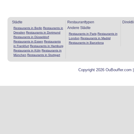
Städte
Restauranttypen
Direktl
Andere Städte
Restaurants in Berlin
Restaurants in
Dresden
Restaurants in Dortmund
Restaurants in Paris
Restaurants in
Restaurants in Düsseldorf
London
Restaurants in Madrid
Restaurants in Essen
Restaurants
Restaurants in Barcelona
in Frankfurt
Restaurants in Hamburg
Restaurants in Köln
Restaurants in
München
Restaurants in Stuttgart
Copyright 2026 OuBouffer.com 