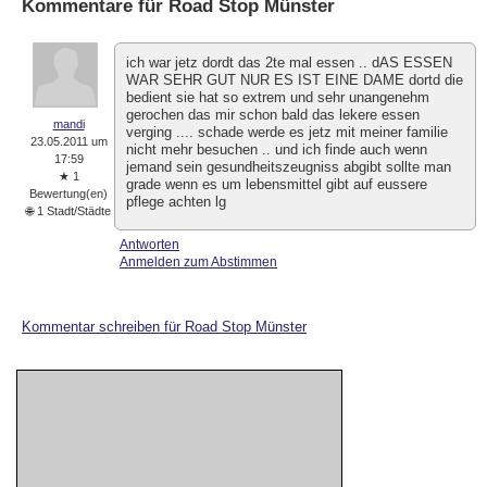
Kommentare für
Road Stop Münster
ich war jetz dordt das 2te mal essen .. dAS ESSEN
WAR SEHR GUT NUR ES IST EINE DAME dortd die
bedient sie hat so extrem und sehr unangenehm
gerochen das mir schon bald das lekere essen
mandi
verging .... schade werde es jetz mit meiner familie
23.05.2011 um
nicht mehr besuchen .. und ich finde auch wenn
17:59
jemand sein gesundheitszeugniss abgibt sollte man
★ 1
grade wenn es um lebensmittel gibt auf eussere
Bewertung(en)
pflege achten lg
🌐 1 Stadt/Städte
Antworten
Anmelden zum Abstimmen
Kommentar schreiben für Road Stop Münster