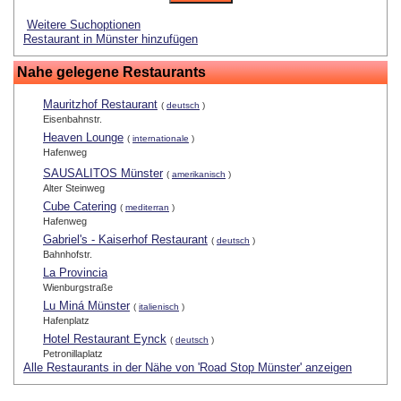
Weitere Suchoptionen
Restaurant in Münster hinzufügen
Nahe gelegene Restaurants
Mauritzhof Restaurant
(
deutsch
)
Eisenbahnstr.
Heaven Lounge
(
internationale
)
Hafenweg
SAUSALITOS Münster
(
amerikanisch
)
Alter Steinweg
Cube Catering
(
mediterran
)
Hafenweg
Gabriel's - Kaiserhof Restaurant
(
deutsch
)
Bahnhofstr.
La Provincia
Wienburgstraße
Lu Miná Münster
(
italienisch
)
Hafenplatz
Hotel Restaurant Eynck
(
deutsch
)
Petronillaplatz
Alle Restaurants in der Nähe von 'Road Stop Münster' anzeigen