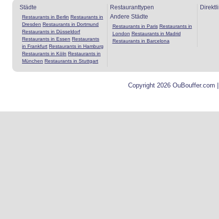
Städte
Restauranttypen
Direktl
Andere Städte
Restaurants in Berlin
Restaurants in
Dresden
Restaurants in Dortmund
Restaurants in Paris
Restaurants in
Restaurants in Düsseldorf
London
Restaurants in Madrid
Restaurants in Essen
Restaurants
Restaurants in Barcelona
in Frankfurt
Restaurants in Hamburg
Restaurants in Köln
Restaurants in
München
Restaurants in Stuttgart
Copyright 2026 OuBouffer.com 