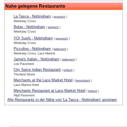
Nahe gelegene Restaurants
La Tasca - Nottingham
(
spanisch
)
Weekday Cross
Belgo - Nottingham
(
belgisch
)
Weekday Cross
YO! Sushi - Nottingham
(
japanisch
)
Weekday Cross
Piccolino - Nottingham
(
italienisch
)
Weekday Cross, Lace Market
Jamie's Italian - Nottingham
(
italienisch
)
Low Pavement
City Spice Indian Restaurant
(
indisch
)
Thurland Street
Merchants at the Lace Market Hotel
(
französisch
)
Lace Market Hotel
Merchants Restaurant at Lace Market Hotel
(
britisch
)
High Pavement
Alle Restaurants in der Nähe von 'La Tasca - Nottingham' anzeigen