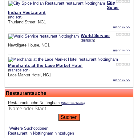
City
Spice
Indian Restaurant
(
indisch
)
Thurland Street, NG1
mehr >> >>
World Service
(
britisch
)
Newdigate House, NG1
mehr >> >>
Merchants at the Lace Market Hotel
(
französisch
)
Lace Market Hotel, NG1
mehr >> >>
Restaurantsuche
Restaurantsuche Nottingham
(Stadt wechseln)
Weitere Suchoptionen
Restaurant in Nottingham hinzufügen