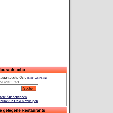
taurantsuche
taurantsuche Oslo
(Stadt wechseln)
tere Suchoptionen
aurant in Oslo hinzufügen
e gelegene Restaurants