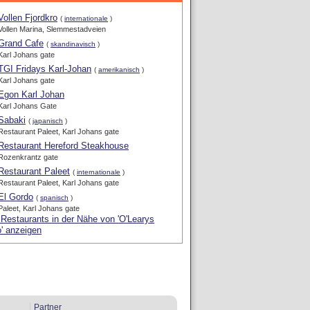
Vollen Fjordkro
(
internationale
)
Vollen Marina, Slemmestadveien
Grand Cafe
(
skandinavisch
)
Karl Johans gate
TGI Fridays Karl-Johan
(
amerikanisch
)
Karl Johans gate
Egon Karl Johan
Karl Johans Gate
Sabaki
(
japanisch
)
Restaurant Paleet, Karl Johans gate
Restaurant Hereford Steakhouse
Rozenkrantz gate
Restaurant Paleet
(
internationale
)
Restaurant Paleet, Karl Johans gate
El Gordo
(
spanisch
)
Paleet, Karl Johans gate
 Restaurants in der Nähe von 'O'Learys
' anzeigen
Partner