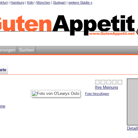
kfurt
|
Hamburg
|
Köln
|
München
|
Stuttgart
|
weitere Städte »
erungen
Suchen
arte
Ihre Meinung
Foto hinzufügen
ene
Detail