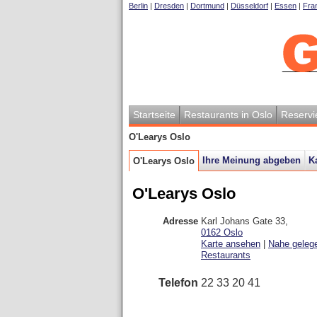
Berlin
|
Dresden
|
Dortmund
|
Düsseldorf
|
Essen
|
Fran
Startseite
Restaurants in Oslo
Reservi
O'Learys Oslo
Ihre Meinung abgeben
K
O'Learys Oslo
O'Learys Oslo
Adresse
Karl Johans Gate 33
,
0162
Oslo
Karte ansehen
|
Nahe geleg
Restaurants
Telefon
22 33 20 41