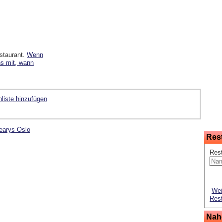
staurant.
Wenn
ns mit, wann
liste hinzufügen
earys Oslo
Res
Res
Wei
Rest
Nah