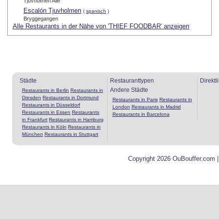
Tjuvholmen Alle
Escalón Tjuvholmen
(
spanisch
)
Bryggegangen
Alle Restaurants in der Nähe von 'THIEF FOODBAR' anzeigen
Städte
Restauranttypen
Direktl
Andere Städte
Restaurants in Berlin
Restaurants in
Dresden
Restaurants in Dortmund
Restaurants in Paris
Restaurants in
Restaurants in Düsseldorf
London
Restaurants in Madrid
Restaurants in Essen
Restaurants
Restaurants in Barcelona
in Frankfurt
Restaurants in Hamburg
Restaurants in Köln
Restaurants in
München
Restaurants in Stuttgart
Copyright 2026 OuBouffer.com 