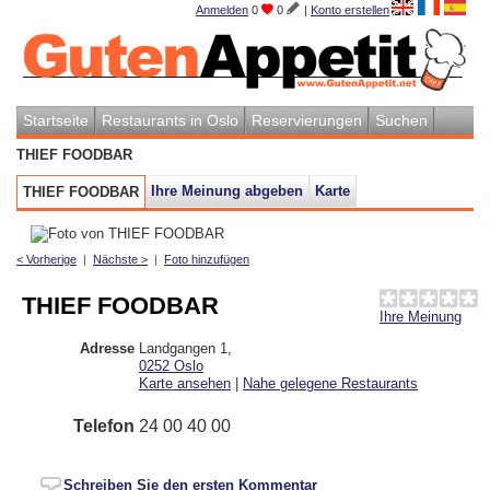
Anmelden
0
0
|
Konto erstellen
Startseite
Restaurants in Oslo
Reservierungen
Suchen
THIEF FOODBAR
Ihre Meinung abgeben
Karte
THIEF FOODBAR
< Vorherige
|
Nächste >
|
Foto hinzufügen
THIEF FOODBAR
Ihre Meinung
Adresse
Landgangen 1
,
0252
Oslo
Karte ansehen
|
Nahe gelegene Restaurants
Telefon
24 00 40 00
Schreiben Sie den ersten Kommentar