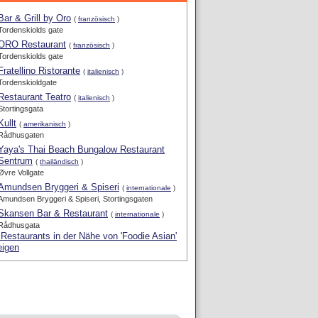
Bar & Grill by Oro
(
französisch
)
Tordenskiolds gate
ORO Restaurant
(
französisch
)
Tordenskiolds gate
Fratellino Ristorante
(
italienisch
)
Tordenskioldgate
Restaurant Teatro
(
italienisch
)
Stortingsgata
Kullt
(
amerikanisch
)
Rådhusgaten
Yaya's Thai Beach Bungalow Restaurant
Sentrum
(
thailändisch
)
Øvre Vollgate
Amundsen Bryggeri & Spiseri
(
internationale
)
Amundsen Bryggeri & Spiseri, Stortingsgaten
Skansen Bar & Restaurant
(
internationale
)
Rådhusgata
 Restaurants in der Nähe von 'Foodie Asian'
eigen