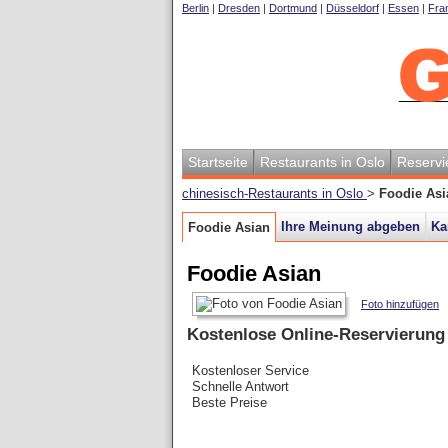
Berlin
|
Dresden
|
Dortmund
|
Düsseldorf
|
Essen
|
Fran
Startseite
Restaurants in Oslo
Reservi
chinesisch-Restaurants in Oslo
>
Foodie Asi
Ihre Meinung abgeben
Ka
Foodie Asian
Foodie Asian
Foto hinzufügen
Kostenlose Online-Reservierung
Kostenloser Service
Schnelle Antwort
Beste Preise