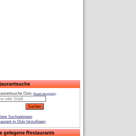
taurantsuche
taurantsuche Oslo
(Stadt wechseln)
tere Suchoptionen
aurant in Oslo hinzufügen
e gelegene Restaurants