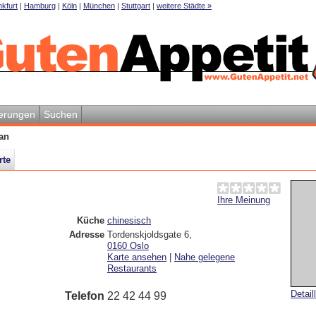
kfurt
|
Hamburg
|
Köln
|
München
|
Stuttgart
|
weitere Städte »
erungen
Suchen
an
rte
Ihre Meinung
Küche
chinesisch
Adresse
Tordenskjoldsgate 6
,
0160
Oslo
Karte ansehen
|
Nahe gelegene
Restaurants
Detail
Telefon
22 42 44 99