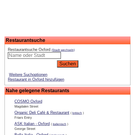
Restaurantsuche
Restaurantsuche Oxford
(Stadt wechseln)
Weitere Suchoptionen
Restaurant in Oxford hinzufügen
Nahe gelegene Restaurants
COSMO Oxford
Magdalen Street
Organic Deli Café & Restaurant
(
britisch
)
Friars Entry
ASK Italian - Oxford
(
italienisch
)
George Street
Bella Italia - Oxford