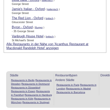
(
italienisch
)
George Street
Jamie's Italian - Oxford
(
italienisch
)
George Street
The Red Lion - Oxford
(
britisch
)
Gloucester Street
Byron - Oxford
(
Burger
)
- 35 George Street
Vanbrugh House Hotel
(
britisch
)
St Michael's Street
Alle Restaurants in der Nähe von 'Acanthus Restaurant at
Macdonald Randolph Hotel' anzeigen
Städte
Restauranttypen
Direktl
Andere Städte
Restaurants in Berlin
Restaurants in
Dresden
Restaurants in Dortmund
Restaurants in Paris
Restaurants in
Restaurants in Düsseldorf
London
Restaurants in Madrid
Restaurants in Essen
Restaurants
Restaurants in Barcelona
in Frankfurt
Restaurants in Hamburg
Restaurants in Köln
Restaurants in
München
Restaurants in Stuttgart