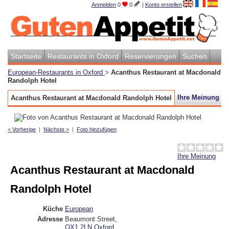
Anmelden
0
0
|
Konto erstellen
Startseite
Restaurants in Oxford
Reservierungen
Suchen
European-Restaurants in Oxford
>
Acanthus Restaurant at Macdonald
Randolph Hotel
Ihre Meinung a
Acanthus Restaurant at Macdonald Randolph Hotel
< Vorherige
|
Nächste >
|
Foto hinzufügen
Ihre Meinung
Acanthus Restaurant at Macdonald
Randolph Hotel
Küche
European
Adresse
Beaumont Street
,
OX1 2LN
Oxford