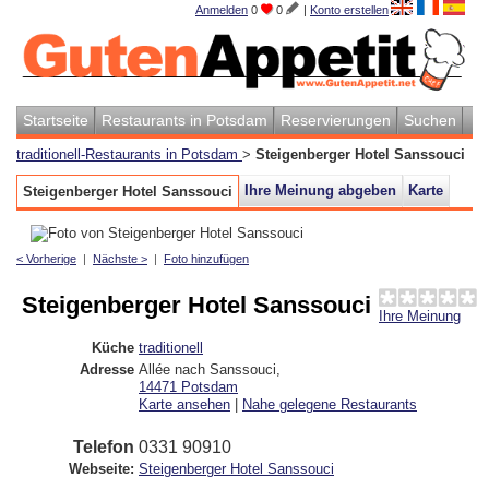
Anmelden
0
0
|
Konto erstellen
Startseite
Restaurants in Potsdam
Reservierungen
Suchen
traditionell-Restaurants in Potsdam
>
Steigenberger Hotel Sanssouci
Ihre Meinung abgeben
Karte
Steigenberger Hotel Sanssouci
< Vorherige
|
Nächste >
|
Foto hinzufügen
Steigenberger Hotel Sanssouci
Ihre Meinung
Küche
traditionell
Adresse
Allée nach Sanssouci
,
14471
Potsdam
Karte ansehen
|
Nahe gelegene Restaurants
Telefon
0331 90910
Webseite:
Steigenberger Hotel Sanssouci