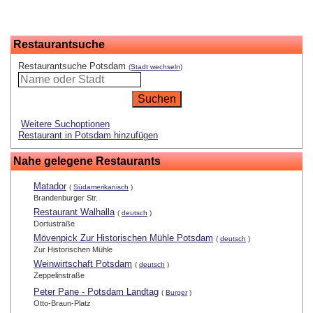
Restaurantsuche
Restaurantsuche Potsdam
(Stadt wechseln)
Weitere Suchoptionen
Restaurant in Potsdam hinzufügen
Nahe gelegene Restaurants
Matador
(
Südamerikanisch
)
Brandenburger Str.
Restaurant Walhalla
(
deutsch
)
Dortustraße
Mövenpick Zur Historischen Mühle Potsdam
(
deutsch
)
Zur Historischen Mühle
Weinwirtschaft Potsdam
(
deutsch
)
Zeppelinstraße
Peter Pane - Potsdam Landtag
(
Burger
)
Otto-Braun-Platz