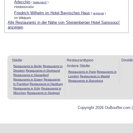
Arlecchin
(
italienisch
)
Hebbelstraße
Friedrich Wilhelm im Hotel Bayrisches Haus
(
regional
)
Im Wildpark
Alle Restaurants in der Nähe von 'Steigenberger Hotel Sanssouci'
anzeigen
Städte
Restauranttypen
Direktl
Andere Städte
Restaurants in Berlin
Restaurants in
Dresden
Restaurants in Dortmund
Restaurants in Paris
Restaurants in
Restaurants in Düsseldorf
London
Restaurants in Madrid
Restaurants in Essen
Restaurants
Restaurants in Barcelona
in Frankfurt
Restaurants in Hamburg
Restaurants in Köln
Restaurants in
München
Restaurants in Stuttgart
Copyright 2026 OuBouffer.com 