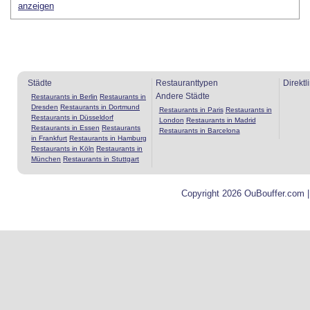
anzeigen
Städte
Restauranttypen
Direktl
Andere Städte
Restaurants in Berlin
Restaurants in
Dresden
Restaurants in Dortmund
Restaurants in Paris
Restaurants in
Restaurants in Düsseldorf
London
Restaurants in Madrid
Restaurants in Essen
Restaurants
Restaurants in Barcelona
in Frankfurt
Restaurants in Hamburg
Restaurants in Köln
Restaurants in
München
Restaurants in Stuttgart
Copyright 2026 OuBouffer.com 