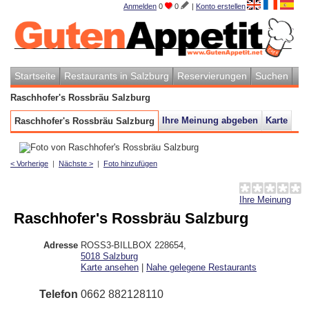
Anmelden
0
0
|
Konto erstellen
Startseite
Restaurants in Salzburg
Reservierungen
Suchen
Raschhofer's Rossbräu Salzburg
Ihre Meinung abgeben
Karte
Raschhofer's Rossbräu Salzburg
< Vorherige
|
Nächste >
|
Foto hinzufügen
Ihre Meinung
Raschhofer's Rossbräu Salzburg
Adresse
ROSS3-BILLBOX 228654
,
5018
Salzburg
Karte ansehen
|
Nahe gelegene Restaurants
Telefon
0662 882128110