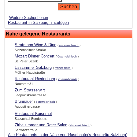
Weitere Suchoptionen
Restaurant in Salzburg hinzufügen
Nahe gelegene Restaurants
Stratmann Wine & Dine
(
österreichisch
)
Siezenheimer Straße
Mozart Dinner Concert
(
österreichisch
)
St. Peter Bezirk
Esszimmer Salzburg
(
französisch
)
Müllner Hauptstraße
Restaurant Riedenburg
(
internationale
)
Neutorstr.31
Zum Strasserwirt
Leopoldskronstrasse
Brunnauer
(
österreichisch
)
Augustinergasse
Restaurant Kaiserhof
Salzachtal-Bundesstr.
Zirbelzimmer und Roter Salon
(
österreichisch
)
Schwarzstraße
Alle Restaurants in der Nähe von 'Raschhofer's Rossbräu Salzburg'