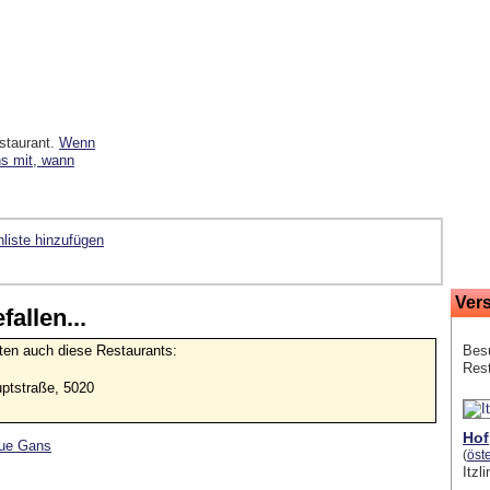
staurant.
Wenn
ns mit, wann
liste hinzufügen
Ver
allen...
hten auch diese Restaurants:
Besu
Res
uptstraße, 5020
Hof
aue Gans
(
öst
Itzl