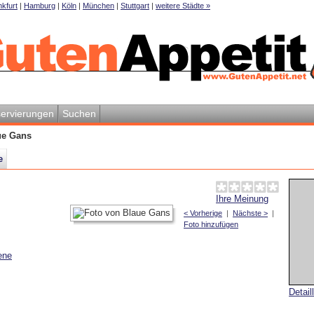
kfurt
|
Hamburg
|
Köln
|
München
|
Stuttgart
|
weitere Städte »
ervierungen
Suchen
ue Gans
e
Ihre Meinung
< Vorherige
|
Nächste >
|
Foto hinzufügen
ene
Detail