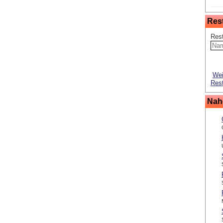
Res
Res
Wei
Rest
Nah