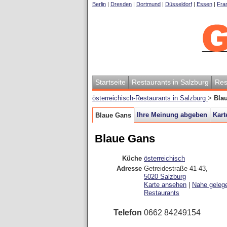
Berlin
|
Dresden
|
Dortmund
|
Düsseldorf
|
Essen
|
Fran
Startseite
Restaurants in Salzburg
Res
österreichisch-Restaurants in Salzburg
>
Bla
Ihre Meinung abgeben
Kart
Blaue Gans
Blaue Gans
Küche
österreichisch
Adresse
Getreidestraße 41-43
,
5020
Salzburg
Karte ansehen
|
Nahe geleg
Restaurants
Telefon
0662 84249154