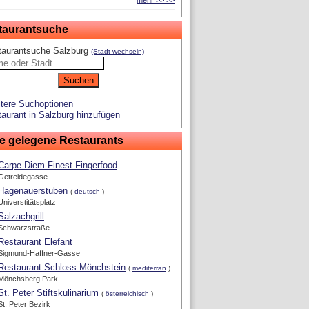
mehr >> >>
taurantsuche
taurantsuche Salzburg
(Stadt wechseln)
tere Suchoptionen
aurant in Salzburg hinzufügen
e gelegene Restaurants
Carpe Diem Finest Fingerfood
Getreidegasse
Hagenauerstuben
(
deutsch
)
Universtitätsplatz
Salzachgrill
Schwarzstraße
Restaurant Elefant
Sigmund-Haffner-Gasse
Restaurant Schloss Mönchstein
(
mediterran
)
Mönchsberg Park
St. Peter Stiftskulinarium
(
österreichisch
)
St. Peter Bezirk