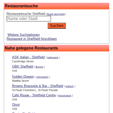
Restaurantsuche
Restaurantsuche Sheffield
(Stadt wechseln)
Weitere Suchoptionen
Restaurant in Sheffield hinzufügen
Nahe gelegene Restaurants
ASK Italian - Sheffield
(
italienisch
)
Cambridge Street
GBK Sheffield
(
Burger
)
Unit
Golden Dragon
(
chinesisch
)
Matilda Street
Browns Brasserie & Bar - Sheffield
(
britisch
)
St Pauls Chambers,, St Pauls Parade
Café Rouge - Sheffield Centre
(
französisch
)
Unit
Oisoi
Unit