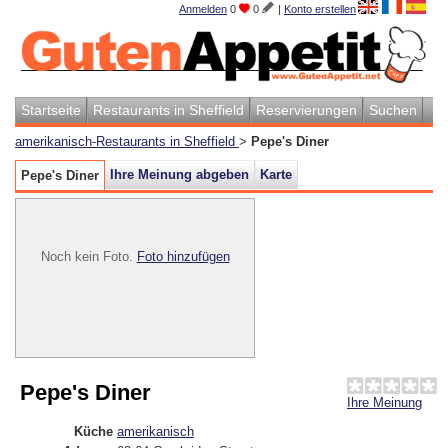
Anmelden
0
0
|
Konto erstellen
Startseite
Restaurants in Sheffield
Reservierungen
Suchen
amerikanisch-Restaurants in Sheffield
>
Pepe's Diner
Ihre Meinung abgeben
Karte
Pepe's Diner
Noch kein Foto.
Foto hinzufügen
Pepe's Diner
Ihre Meinung
Küche
amerikanisch