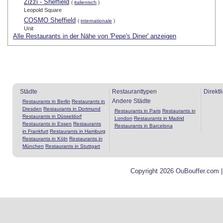
Zizzi - Sheffield
(
italienisch
)
Leopold Square
COSMO Sheffield
(
internationale
)
Unit
Alle Restaurants in der Nähe von 'Pepe's Diner' anzeigen
Städte
Restauranttypen
Direktl
Andere Städte
Restaurants in Berlin
Restaurants in
Dresden
Restaurants in Dortmund
Restaurants in Paris
Restaurants in
Restaurants in Düsseldorf
London
Restaurants in Madrid
Restaurants in Essen
Restaurants
Restaurants in Barcelona
in Frankfurt
Restaurants in Hamburg
Restaurants in Köln
Restaurants in
München
Restaurants in Stuttgart
Copyright 2026 OuBouffer.com 