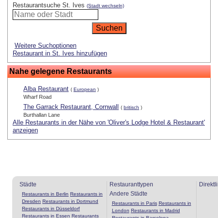
Restaurantsuche St. Ives
(Stadt wechseln)
Weitere Suchoptionen
Restaurant in St. Ives hinzufügen
Nahe gelegene Restaurants
Alba Restaurant
(
European
)
Wharf Road
The Garrack Restaurant, Cornwall
(
britisch
)
Burthallan Lane
Alle Restaurants in der Nähe von 'Oliver's Lodge Hotel & Restaurant'
anzeigen
Städte
Restauranttypen
Direktl
Andere Städte
Restaurants in Berlin
Restaurants in
Dresden
Restaurants in Dortmund
Restaurants in Paris
Restaurants in
Restaurants in Düsseldorf
London
Restaurants in Madrid
Restaurants in Essen
Restaurants
Restaurants in Barcelona