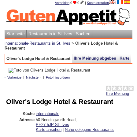
Anmelden
0
0
|
Konto erstellen
Startseite
Restaurants in St. Ives
Suchen
internationale-Restaurants in St. Ives
>
Oliver's Lodge Hotel &
Restaurant
Ihre Meinung abgeben
Karte
Oliver's Lodge Hotel & Restaurant
< Vorherige
|
Nächste >
|
Foto hinzufügen
Ihre Meinung
Oliver's Lodge Hotel & Restaurant
Küche
internationale
Adresse
50 Needingworth Road
,
PE27 5JP
St. Ives
Karte ansehen
|
Nahe gelegene Restaurants