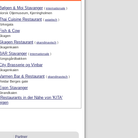
Bølgen & Moi Stavanger
(
internationale
)
Norsk Oljemuseum, Kjerringholmen
Thai Cuisine Restaurant
(
asiatisch
)
Kirkegata
Fish & Cow
Skagen
Skagen Restaurant
(
skandinavisch
)
Skagenkaien
BAR Stavanger
(
internationale
)
Kongsgårdbakken
City Brasserie og Vinbar
Skagenkaien
Varmen Bar & Restaurant
(
skandinavisch
)
Reidar Berges gate
Egon Stavanger
Strandkaien
 Restaurants in der Nähe von 'KITA'
eigen
Partner