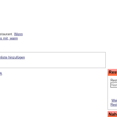
staurant.
Wenn
ns mit, wann
liste hinzufügen
Res
TA
Res
Wei
Rest
Nah