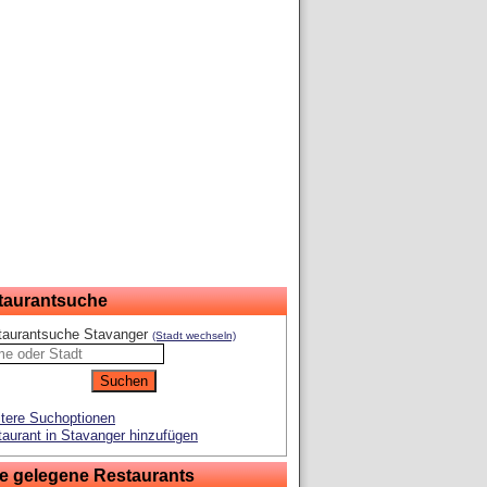
taurantsuche
taurantsuche Stavanger
(Stadt wechseln)
tere Suchoptionen
aurant in Stavanger hinzufügen
e gelegene Restaurants