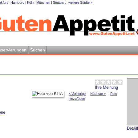
kfurt
|
Hamburg
|
Köln
|
München
|
Stuttgart
|
weitere Städte »
servierungen
Suchen
Ihre Meinung
< Vorherige
|
Nächste >
|
Foto
hinzufügen
ene
Detail