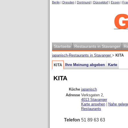
Berlin
|
Dresden
|
Dortmund
|
Düsseldorf
|
Essen
|
Fran
Startseite
Restaurants in Stavanger
Re
japanisch-Restaurants in Stavanger
>
KITA
Ihre Meinung abgeben
Karte
KITA
KITA
Küche
japanisch
Adresse
Verksgaten 2
,
4013
Stavanger
Karte ansehen
|
Nahe geleg
Restaurants
Telefon
51 89 63 63