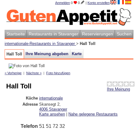
Anmelden
0
0
|
Konto erstellen
Startseite
Restaurants in Stavanger
Reservierungen
Suchen
internationale-Restaurants in Stavanger
>
Hall Toll
Ihre Meinung abgeben
Karte
Hall Toll
< Vorherige
|
Nächste >
|
Foto hinzufügen
Hall Toll
Ihre Meinung
Küche
internationale
Adresse
Skansegt 2
,
4006
Stavanger
Karte ansehen
|
Nahe gelegene Restaurants
Telefon
51 51 72 32