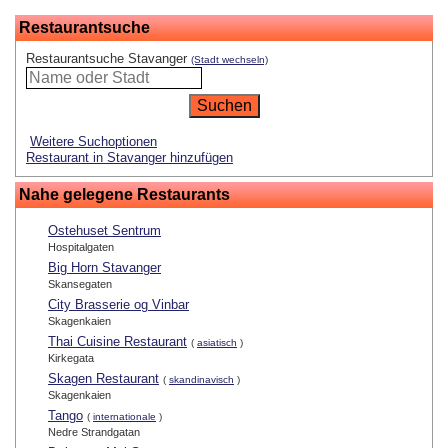
Restaurantsuche
Restaurantsuche Stavanger
(Stadt wechseln)
Weitere Suchoptionen
Restaurant in Stavanger hinzufügen
Nahe gelegene Restaurants
Ostehuset Sentrum
Hospitalgaten
Big Horn Stavanger
Skansegaten
City Brasserie og Vinbar
Skagenkaien
Thai Cuisine Restaurant
(
asiatisch
)
Kirkegata
Skagen Restaurant
(
skandinavisch
)
Skagenkaien
Tango
(
internationale
)
Nedre Strandgatan