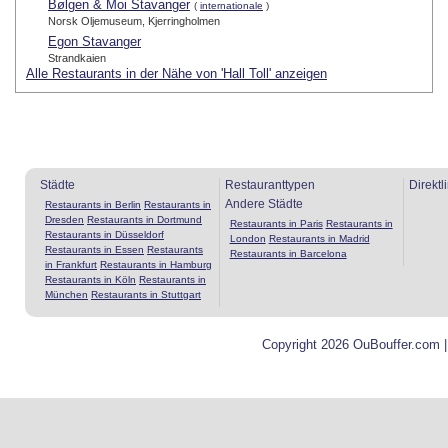
Bølgen & Moi Stavanger
(
internationale
)
Norsk Oljemuseum, Kjerringholmen
Egon Stavanger
Strandkaien
Alle Restaurants in der Nähe von 'Hall Toll' anzeigen
Städte
Restauranttypen
Direktl
Andere Städte
Restaurants in Berlin
Restaurants in
Dresden
Restaurants in Dortmund
Restaurants in Paris
Restaurants in
Restaurants in Düsseldorf
London
Restaurants in Madrid
Restaurants in Essen
Restaurants
Restaurants in Barcelona
in Frankfurt
Restaurants in Hamburg
Restaurants in Köln
Restaurants in
München
Restaurants in Stuttgart
Copyright 2026 OuBouffer.com 