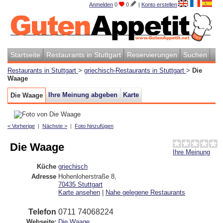
Anmelden
0
0
|
Konto erstellen
Startseite
Restaurants in Stuttgart
Reservierungen
Suchen
Restaurants in Stuttgart
>
griechisch-Restaurants in Stuttgart
>
Die
Waage
Ihre Meinung abgeben
Karte
Die Waage
< Vorherige
|
Nächste >
|
Foto hinzufügen
Die Waage
Ihre Meinung
Küche
griechisch
Adresse
Hohenloherstraße 8
,
70435
Stuttgart
Karte ansehen
|
Nahe gelegene Restaurants
Telefon
0711 74068224
Webseite:
Die Waage