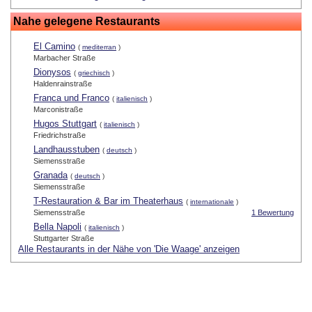
Nahe gelegene Restaurants
El Camino
(
mediterran
)
Marbacher Straße
Dionysos
(
griechisch
)
Haldenrainstraße
Franca und Franco
(
italienisch
)
Marconistraße
Hugos Stuttgart
(
italienisch
)
Friedrichstraße
Landhausstuben
(
deutsch
)
Siemensstraße
Granada
(
deutsch
)
Siemensstraße
T-Restauration & Bar im Theaterhaus
(
internationale
)
Siemensstraße
1 Bewertung
Bella Napoli
(
italienisch
)
Stuttgarter Straße
Alle Restaurants in der Nähe von 'Die Waage' anzeigen