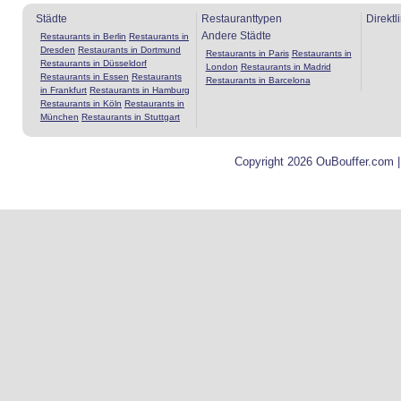
Städte
Restauranttypen
Direktl
Andere Städte
Restaurants in Berlin
Restaurants in
Dresden
Restaurants in Dortmund
Restaurants in Paris
Restaurants in
Restaurants in Düsseldorf
London
Restaurants in Madrid
Restaurants in Essen
Restaurants
Restaurants in Barcelona
in Frankfurt
Restaurants in Hamburg
Restaurants in Köln
Restaurants in
München
Restaurants in Stuttgart
Copyright 2026 OuBouffer.com 