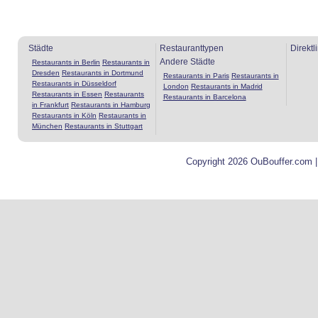
Städte
Restauranttypen
Direktl
Andere Städte
Restaurants in Berlin
Restaurants in
Dresden
Restaurants in Dortmund
Restaurants in Paris
Restaurants in
Restaurants in Düsseldorf
London
Restaurants in Madrid
Restaurants in Essen
Restaurants
Restaurants in Barcelona
in Frankfurt
Restaurants in Hamburg
Restaurants in Köln
Restaurants in
München
Restaurants in Stuttgart
Copyright 2026 OuBouffer.com 