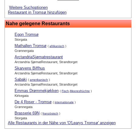
Weitere Suchoptionen
Restaurant in Tromsø hinzufügen
Nahe gelegene Restaurants
Egon Tromsø
Storgata
Mathallen Tromsø
(
afrikanisch
)
Grønnergata
ArctandriaSjømatrestaurant
Arctandria SjømatRestaurant, Strandtorget
Skarvens Biffhus
Arctandria SjømatRestaurant, Strandtorget
Sabaki
(
amerikanisch
)
Arctandria SjømatRestaurant, Strandtorget
Emmas Drømmekjøkken
(
Fisch,Meeresfrüchte
)
Kirkegata
De 4 Roser - Tromsø
(
internationale
)
Grønnegata
Brasserie 69N
(
französisch
)
Storgata
Alle Restaurants in der Nähe von 'O'Learys Tromsø' anzeigen