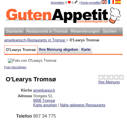
Anmelden
0
0
|
Konto erstellen
Startseite
Restaurants in Tromsø
Reservierungen
Suchen
amerikanisch-Restaurants in Tromsø
>
O'Learys Tromsø
Ihre Meinung abgeben
Karte
O'Learys Tromsø
Foto hinzufügen
O'Learys Tromsø
Ihre Meinung
Küche
amerikanisch
Adresse
Storgata 51
,
9008
Tromsø
Karte ansehen
|
Nahe gelegene Restaurants
Telefon
907 34 775