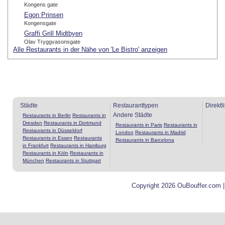
Kongens gate
Egon Prinsen
Kongensgate
Graffi Grill Midtbyen
Olav Tryggvasonsgate
Alle Restaurants in der Nähe von 'Le Bistro' anzeigen
Städte
Restauranttypen
Direktl
Andere Städte
Restaurants in Berlin
Restaurants in
Dresden
Restaurants in Dortmund
Restaurants in Paris
Restaurants in
Restaurants in Düsseldorf
London
Restaurants in Madrid
Restaurants in Essen
Restaurants
Restaurants in Barcelona
in Frankfurt
Restaurants in Hamburg
Restaurants in Köln
Restaurants in
München
Restaurants in Stuttgart
Copyright 2026 OuBouffer.com 