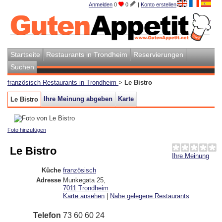
Anmelden
0
0
|
Konto erstellen
Startseite
Restaurants in Trondheim
Reservierungen
Suchen
französisch-Restaurants in Trondheim
>
Le Bistro
Ihre Meinung abgeben
Karte
Le Bistro
Foto hinzufügen
Le Bistro
Ihre Meinung
Küche
französisch
Adresse
Munkegata 25
,
7011
Trondheim
Karte ansehen
|
Nahe gelegene Restaurants
Telefon
73 60 60 24