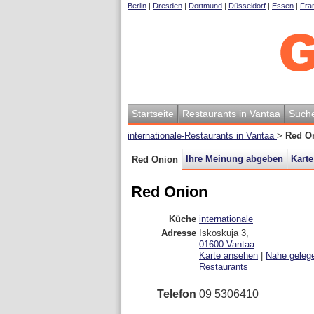
Berlin
|
Dresden
|
Dortmund
|
Düsseldorf
|
Essen
|
Fran
Startseite
Restaurants in Vantaa
Such
internationale-Restaurants in Vantaa
>
Red O
Ihre Meinung abgeben
Karte
Red Onion
Red Onion
Küche
internationale
Adresse
Iskoskuja 3
,
01600
Vantaa
Karte ansehen
|
Nahe geleg
Restaurants
Telefon
09 5306410