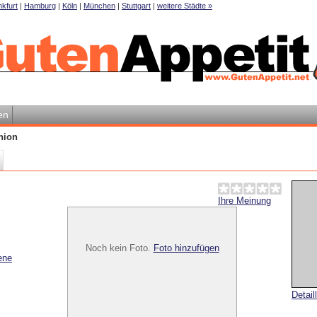
kfurt
|
Hamburg
|
Köln
|
München
|
Stuttgart
|
weitere Städte »
en
nion
Ihre Meinung
Noch kein Foto.
Foto hinzufügen
ene
Detail