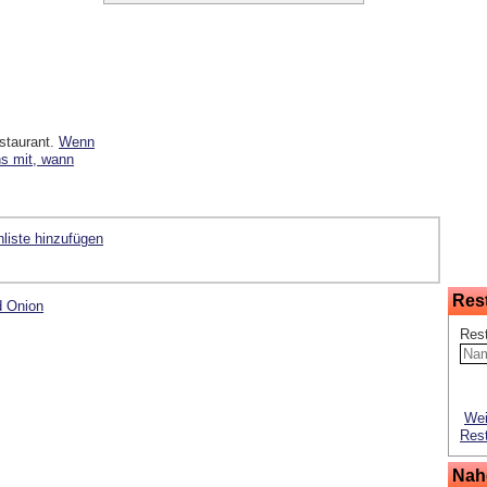
staurant.
Wenn
ns mit, wann
liste hinzufügen
Res
d Onion
Res
Wei
Rest
Nah