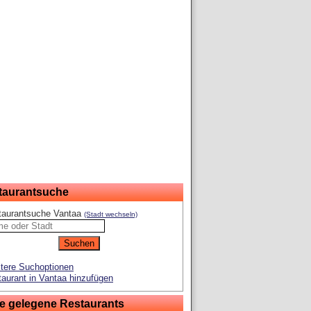
taurantsuche
taurantsuche Vantaa
(Stadt wechseln)
tere Suchoptionen
aurant in Vantaa hinzufügen
e gelegene Restaurants