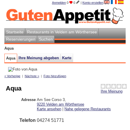
Anmelden
0
0
|
Konto erstellen
Startseite
Restaurants in Velden am Wörthersee
Reservierungen
Suchen
Aqua
Ihre Meinung abgeben
Karte
Aqua
< Vorherige
|
Nächste >
|
Foto hinzufügen
Aqua
Ihre Meinung
Adresse
Am See Corso 3
,
9220
Velden am Wörthersee
Karte ansehen
|
Nahe gelegene Restaurants
Telefon
04274 51771