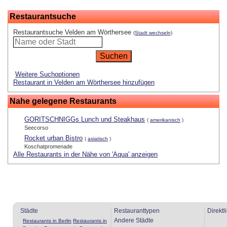
Restaurantsuche
Restaurantsuche Velden am Wörthersee
(Stadt wechseln)
Weitere Suchoptionen
Restaurant in Velden am Wörthersee hinzufügen
Nahe gelegene Restaurants
GORITSCHNIGGs Lunch und Steakhaus
(
amerikanisch
)
Seecorso
Rocket urban Bistro
(
asiatisch
)
Koschatpromenade
Alle Restaurants in der Nähe von 'Aqua' anzeigen
Städte
Restauranttypen
Direktl
Andere Städte
Restaurants in Berlin
Restaurants in