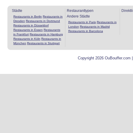
Städte
Restauranttypen
Direktl
Andere Städte
Restaurants in Berlin
Restaurants in
Dresden
Restaurants in Dortmund
Restaurants in Paris
Restaurants in
Restaurants in Düsseldorf
London
Restaurants in Madrid
Restaurants in Essen
Restaurants
Restaurants in Barcelona
in Frankfurt
Restaurants in Hamburg
Restaurants in Köln
Restaurants in
München
Restaurants in Stuttgart
Copyright 2026 OuBouffer.com 