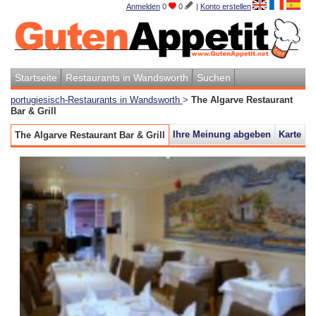
Anmelden
0
0
|
Konto erstellen
Startseite
Restaurants in Wandsworth
Suchen
portugiesisch-Restaurants in Wandsworth
>
The Algarve Restaurant
Bar & Grill
Ihre Meinung abgeben
Karte
The Algarve Restaurant Bar & Grill