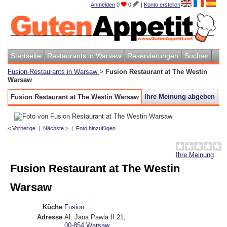
Anmelden
0
0
|
Konto erstellen
Startseite
Restaurants in Warsaw
Reservierungen
Suchen
Fusion-Restaurants in Warsaw
>
Fusion Restaurant at The Westin
Warsaw
Ihre Meinung abgeben
Ka
Fusion Restaurant at The Westin Warsaw
< Vorherige
|
Nächste >
|
Foto hinzufügen
Ihre Meinung
Fusion Restaurant at The Westin
Warsaw
Küche
Fusion
Adresse
Al. Jana Pawla II 21
,
00-854
Warsaw