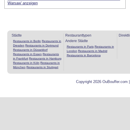
Warsaw' anzeigen
Städte
Restauranttypen
Direktl
Andere Städte
Restaurants in Berlin
Restaurants in
Dresden
Restaurants in Dortmund
Restaurants in Paris
Restaurants in
Restaurants in Düsseldorf
London
Restaurants in Madrid
Restaurants in Essen
Restaurants
Restaurants in Barcelona
in Frankfurt
Restaurants in Hamburg
Restaurants in Köln
Restaurants in
München
Restaurants in Stuttgart
Copyright 2026 OuBouffer.com 