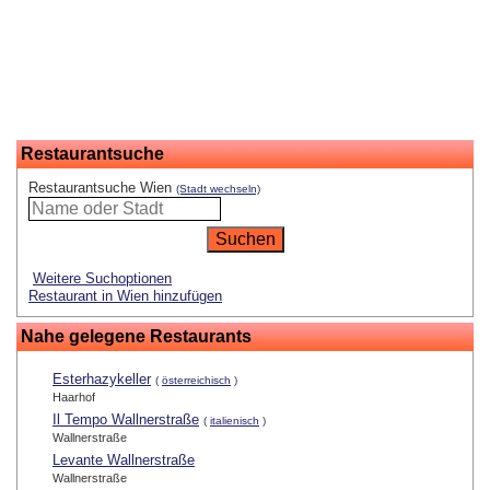
Restaurantsuche
Restaurantsuche Wien
(Stadt wechseln)
Weitere Suchoptionen
Restaurant in Wien hinzufügen
Nahe gelegene Restaurants
Esterhazykeller
(
österreichisch
)
Haarhof
Il Tempo Wallnerstraße
(
italienisch
)
Wallnerstraße
Levante Wallnerstraße
Wallnerstraße