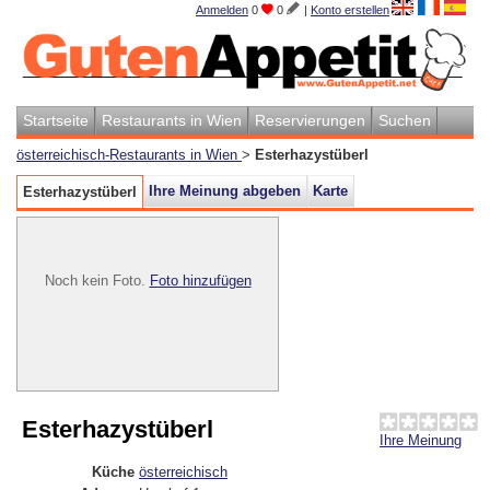
Anmelden
0
0
|
Konto erstellen
Startseite
Restaurants in Wien
Reservierungen
Suchen
österreichisch-Restaurants in Wien
>
Esterhazystüberl
Ihre Meinung abgeben
Karte
Esterhazystüberl
Noch kein Foto.
Foto hinzufügen
Esterhazystüberl
Ihre Meinung
Küche
österreichisch