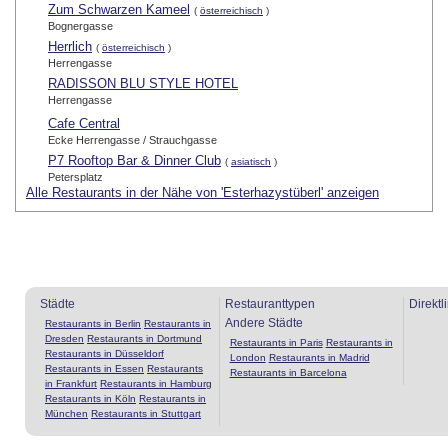
Zum Schwarzen Kameel
(
österreichisch
)
Bognergasse
Herrlich
(
österreichisch
)
Herrengasse
RADISSON BLU STYLE HOTEL
Herrengasse
Cafe Central
Ecke Herrengasse / Strauchgasse
P7 Rooftop Bar & Dinner Club
(
asiatisch
)
Petersplatz
Alle Restaurants in der Nähe von 'Esterhazystüberl' anzeigen
Städte
Restauranttypen
Direktl
Andere Städte
Restaurants in Berlin
Restaurants in
Dresden
Restaurants in Dortmund
Restaurants in Paris
Restaurants in
Restaurants in Düsseldorf
London
Restaurants in Madrid
Restaurants in Essen
Restaurants
Restaurants in Barcelona
in Frankfurt
Restaurants in Hamburg
Restaurants in Köln
Restaurants in
München
Restaurants in Stuttgart