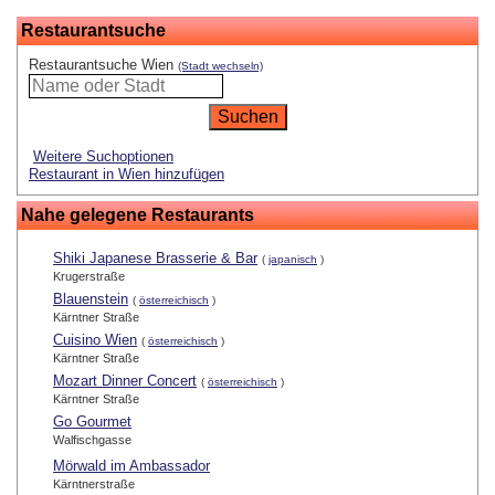
Restaurantsuche
Restaurantsuche Wien
(Stadt wechseln)
Weitere Suchoptionen
Restaurant in Wien hinzufügen
Nahe gelegene Restaurants
Shiki Japanese Brasserie & Bar
(
japanisch
)
Krugerstraße
Blauenstein
(
österreichisch
)
Kärntner Straße
Cuisino Wien
(
österreichisch
)
Kärntner Straße
Mozart Dinner Concert
(
österreichisch
)
Kärntner Straße
Go Gourmet
Walfischgasse
Mörwald im Ambassador
Kärntnerstraße