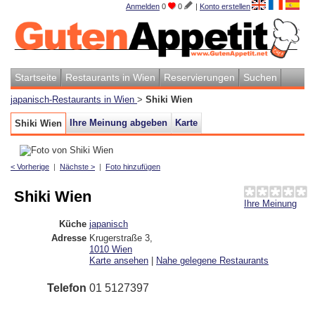
Anmelden
0
0
|
Konto erstellen
Startseite
Restaurants in Wien
Reservierungen
Suchen
japanisch-Restaurants in Wien
>
Shiki Wien
Ihre Meinung abgeben
Karte
Shiki Wien
< Vorherige
|
Nächste >
|
Foto hinzufügen
Shiki Wien
Ihre Meinung
Küche
japanisch
Adresse
Krugerstraße 3
,
1010
Wien
Karte ansehen
|
Nahe gelegene Restaurants
Telefon
01 5127397