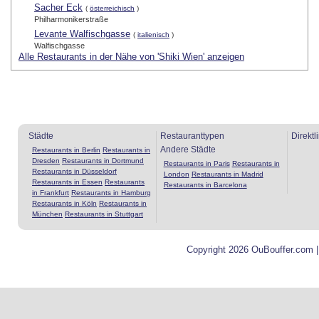
Sacher Eck
(
österreichisch
)
Philharmonikerstraße
Levante Walfischgasse
(
italienisch
)
Walfischgasse
Alle Restaurants in der Nähe von 'Shiki Wien' anzeigen
Städte
Restauranttypen
Direktl
Andere Städte
Restaurants in Berlin
Restaurants in
Dresden
Restaurants in Dortmund
Restaurants in Paris
Restaurants in
Restaurants in Düsseldorf
London
Restaurants in Madrid
Restaurants in Essen
Restaurants
Restaurants in Barcelona
in Frankfurt
Restaurants in Hamburg
Restaurants in Köln
Restaurants in
München
Restaurants in Stuttgart
Copyright 2026 OuBouffer.com 