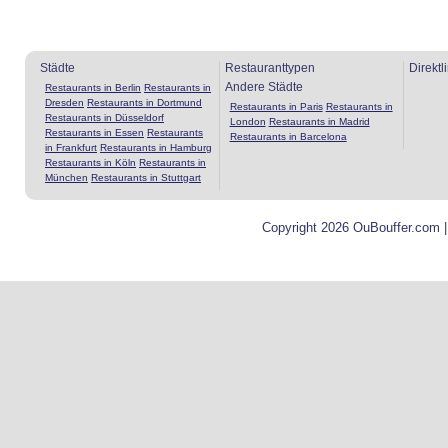
Städte
Restauranttypen
Direktl
Andere Städte
Restaurants in Berlin
Restaurants in
Dresden
Restaurants in Dortmund
Restaurants in Paris
Restaurants in
Restaurants in Düsseldorf
London
Restaurants in Madrid
Restaurants in Essen
Restaurants
Restaurants in Barcelona
in Frankfurt
Restaurants in Hamburg
Restaurants in Köln
Restaurants in
München
Restaurants in Stuttgart
Copyright 2026 OuBouffer.com 