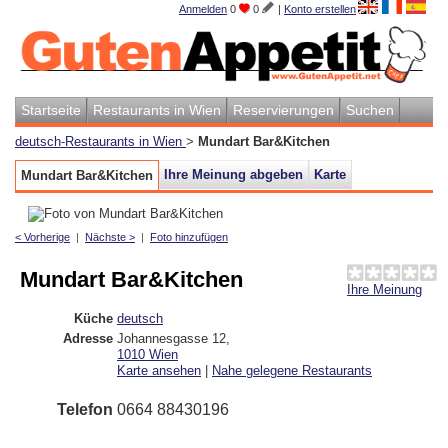
Anmelden
0
0
|
Konto erstellen
Startseite
Restaurants in Wien
Reservierungen
Suchen
deutsch-Restaurants in Wien
>
Mundart Bar&Kitchen
Ihre Meinung abgeben
Karte
Mundart Bar&Kitchen
< Vorherige
|
Nächste >
|
Foto hinzufügen
Mundart Bar&Kitchen
Ihre Meinung
Küche
deutsch
Adresse
Johannesgasse 12
,
1010
Wien
Karte ansehen
|
Nahe gelegene Restaurants
Telefon
0664 88430196