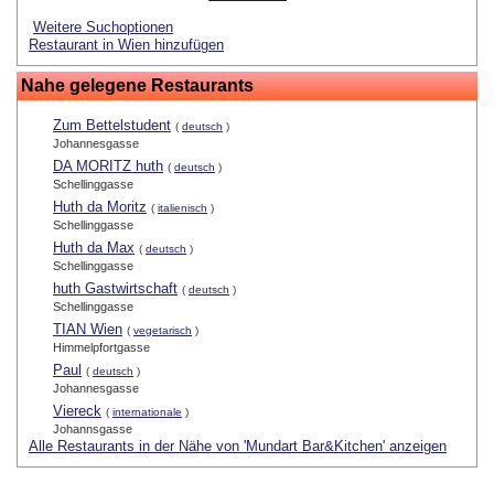
Weitere Suchoptionen
Restaurant in Wien hinzufügen
Nahe gelegene Restaurants
Zum Bettelstudent
(
deutsch
)
Johannesgasse
DA MORITZ huth
(
deutsch
)
Schellinggasse
Huth da Moritz
(
italienisch
)
Schellinggasse
Huth da Max
(
deutsch
)
Schellinggasse
huth Gastwirtschaft
(
deutsch
)
Schellinggasse
TIAN Wien
(
vegetarisch
)
Himmelpfortgasse
Paul
(
deutsch
)
Johannesgasse
Viereck
(
internationale
)
Johannsgasse
Alle Restaurants in der Nähe von 'Mundart Bar&Kitchen' anzeigen