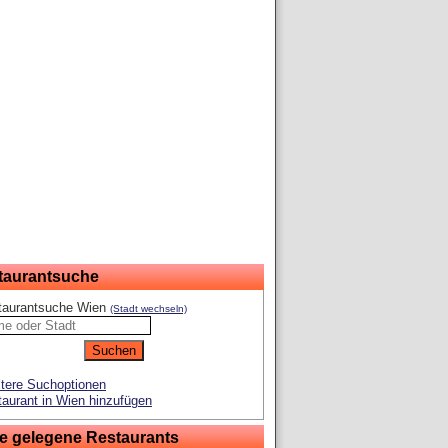
taurantsuche
taurantsuche Wien
(Stadt wechseln)
tere Suchoptionen
aurant in Wien hinzufügen
e gelegene Restaurants