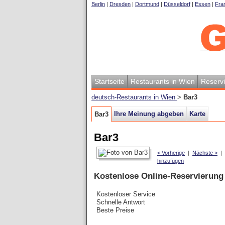
Berlin
|
Dresden
|
Dortmund
|
Düsseldorf
|
Essen
|
Fran
Startseite
Restaurants in Wien
Reserv
deutsch-Restaurants in Wien
>
Bar3
Ihre Meinung abgeben
Karte
Bar3
Bar3
< Vorherige
|
Nächste >
|
hinzufügen
Kostenlose Online-Reservierung
Kostenloser Service
Schnelle Antwort
Beste Preise