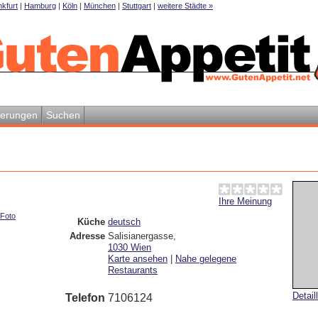
kfurt
|
Hamburg
|
Köln
|
München
|
Stuttgart
|
weitere Städte »
ierungen
Suchen
Ihre Meinung
Foto
Küche
deutsch
Adresse
Salisianergasse
,
1030
Wien
Karte ansehen
|
Nahe gelegene
Restaurants
Detail
Telefon
7106124