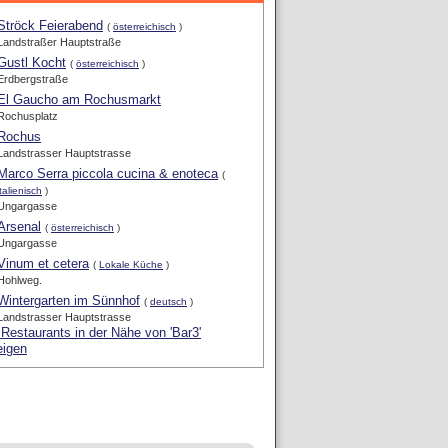
Ströck Feierabend
(
österreichisch
)
Landstraßer Hauptstraße
Gustl Kocht
(
österreichisch
)
Erdbergstraße
El Gaucho am Rochusmarkt
Rochusplatz
Rochus
Landstrasser Hauptstrasse
Marco Serra piccola cucina & enoteca
(
italienisch
)
Ungargasse
Arsenal
(
österreichisch
)
Ungargasse
Vinum et cetera
(
Lokale Küche
)
Hohlweg.
Wintergarten im Sünnhof
(
deutsch
)
Landstrasser Hauptstrasse
 Restaurants in der Nähe von 'Bar3'
eigen