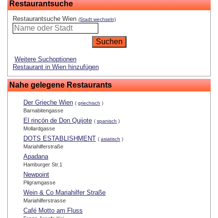
Restaurantsuche
Restaurantsuche Wien
(Stadt wechseln)
Weitere Suchoptionen
Restaurant in Wien hinzufügen
Nahe gelegene Restaurants
Der Grieche Wien
(
griechisch
)
Barnabitengasse
El rincón de Don Quijote
(
spanisch
)
Mollardgasse
DOTS ESTABLISHMENT
(
asiatisch
)
Mariahilferstraße
Apadana
Hamburger Str.1
Newpoint
Pilgramgasse
Wein & Co Mariahilfer Straße
Mariahilferstrasse
Café Motto am Fluss