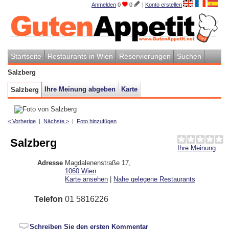
Anmelden
0
0
|
Konto erstellen
Startseite
Restaurants in Wien
Reservierungen
Suchen
Salzberg
Ihre Meinung abgeben
Karte
Salzberg
< Vorherige
|
Nächste >
|
Foto hinzufügen
Salzberg
Ihre Meinung
Adresse
Magdalenenstraße 17
,
1060
Wien
Karte ansehen
|
Nahe gelegene Restaurants
Telefon
01 5816226
Schreiben Sie den ersten Kommentar