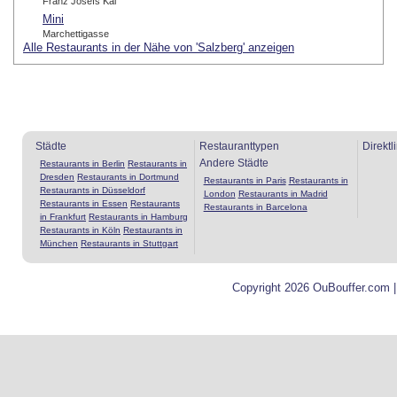
Franz Josefs Kai
Mini
Marchettigasse
Alle Restaurants in der Nähe von 'Salzberg' anzeigen
Städte
Restauranttypen
Direktl
Andere Städte
Restaurants in Berlin
Restaurants in
Dresden
Restaurants in Dortmund
Restaurants in Paris
Restaurants in
Restaurants in Düsseldorf
London
Restaurants in Madrid
Restaurants in Essen
Restaurants
Restaurants in Barcelona
in Frankfurt
Restaurants in Hamburg
Restaurants in Köln
Restaurants in
München
Restaurants in Stuttgart
Copyright 2026 OuBouffer.com 