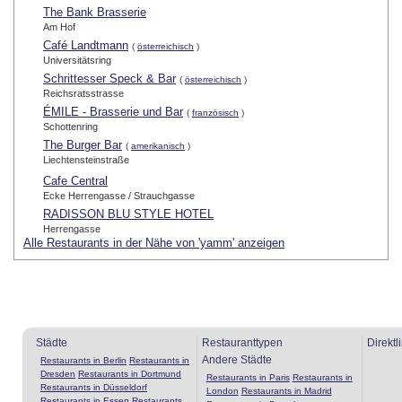
The Bank Brasserie
Am Hof
Café Landtmann
(
österreichisch
)
Universitätsring
Schrittesser Speck & Bar
(
österreichisch
)
Reichsratsstrasse
ÉMILE - Brasserie und Bar
(
französisch
)
Schottenring
The Burger Bar
(
amerikanisch
)
Liechtensteinstraße
Cafe Central
Ecke Herrengasse / Strauchgasse
RADISSON BLU STYLE HOTEL
Herrengasse
Alle Restaurants in der Nähe von 'yamm' anzeigen
Städte
Restauranttypen
Direktl
Andere Städte
Restaurants in Berlin
Restaurants in
Dresden
Restaurants in Dortmund
Restaurants in Paris
Restaurants in
Restaurants in Düsseldorf
London
Restaurants in Madrid
Restaurants in Essen
Restaurants