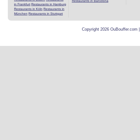
Restaurants in Barcelona
in Frankfurt
Restaurants in Hamburg
Restaurants in Köln
Restaurants in
München
Restaurants in Stuttgart
Copyright 2026 OuBouffer.com 