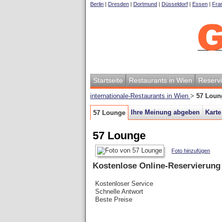
Berlin
|
Dresden
|
Dortmund
|
Düsseldorf
|
Essen
|
Fran
Startseite
Restaurants in Wien
Reserv
internationale-Restaurants in Wien
>
57 Loun
Ihre Meinung abgeben
Karte
57 Lounge
57 Lounge
Foto hinzufügen
Kostenlose Online-Reservierung
Kostenloser Service
Schnelle Antwort
Beste Preise