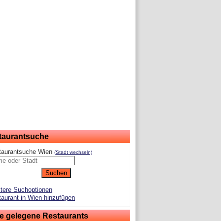
taurantsuche
taurantsuche Wien
(Stadt wechseln)
tere Suchoptionen
aurant in Wien hinzufügen
e gelegene Restaurants