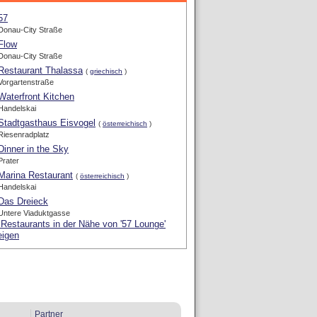
57
Donau-City Straße
Flow
Donau-City Straße
Restaurant Thalassa
(
griechisch
)
Vorgartenstraße
Waterfront Kitchen
Handelskai
Stadtgasthaus Eisvogel
(
österreichisch
)
Riesenradplatz
Dinner in the Sky
Prater
Marina Restaurant
(
österreichisch
)
Handelskai
Das Dreieck
Untere Viaduktgasse
 Restaurants in der Nähe von '57 Lounge'
eigen
Partner