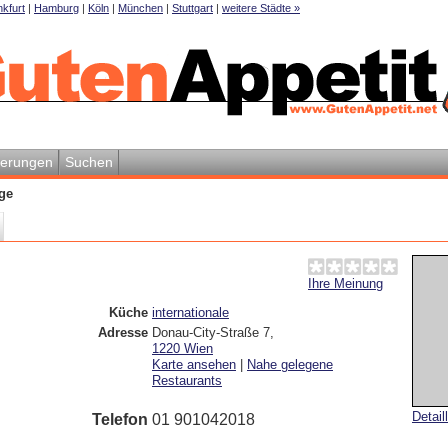
kfurt
|
Hamburg
|
Köln
|
München
|
Stuttgart
|
weitere Städte »
ierungen
Suchen
ge
Ihre Meinung
Küche
internationale
Adresse
Donau-City-Straße 7
,
1220
Wien
Karte ansehen
|
Nahe gelegene
Restaurants
Detail
Telefon
01 901042018