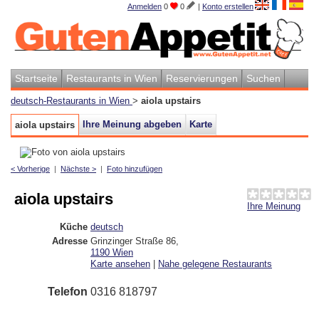
Anmelden
0
0
|
Konto erstellen
Startseite
Restaurants in Wien
Reservierungen
Suchen
deutsch-Restaurants in Wien
>
aiola upstairs
Ihre Meinung abgeben
Karte
aiola upstairs
< Vorherige
|
Nächste >
|
Foto hinzufügen
aiola upstairs
Ihre Meinung
Küche
deutsch
Adresse
Grinzinger Straße 86
,
1190
Wien
Karte ansehen
|
Nahe gelegene Restaurants
Telefon
0316 818797