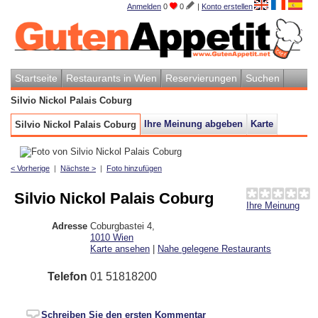
Anmelden
0
0
|
Konto erstellen
Startseite
Restaurants in Wien
Reservierungen
Suchen
Silvio Nickol Palais Coburg
Ihre Meinung abgeben
Karte
Silvio Nickol Palais Coburg
< Vorherige
|
Nächste >
|
Foto hinzufügen
Silvio Nickol Palais Coburg
Ihre Meinung
Adresse
Coburgbastei 4
,
1010
Wien
Karte ansehen
|
Nahe gelegene Restaurants
Telefon
01 51818200
Schreiben Sie den ersten Kommentar