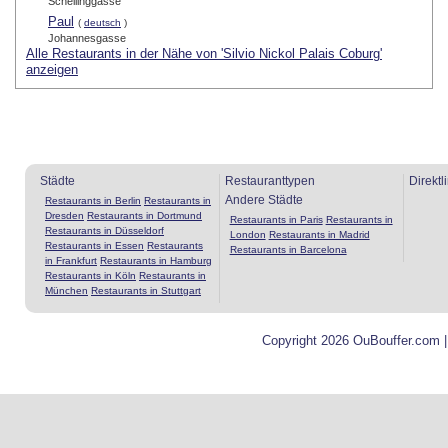
Schellinggasse
Paul
(
deutsch
)
Johannesgasse
Alle Restaurants in der Nähe von 'Silvio Nickol Palais Coburg'
anzeigen
Städte
Restauranttypen
Direktl
Andere Städte
Restaurants in Berlin
Restaurants in
Dresden
Restaurants in Dortmund
Restaurants in Paris
Restaurants in
Restaurants in Düsseldorf
London
Restaurants in Madrid
Restaurants in Essen
Restaurants
Restaurants in Barcelona
in Frankfurt
Restaurants in Hamburg
Restaurants in Köln
Restaurants in
München
Restaurants in Stuttgart
Copyright 2026 OuBouffer.com 