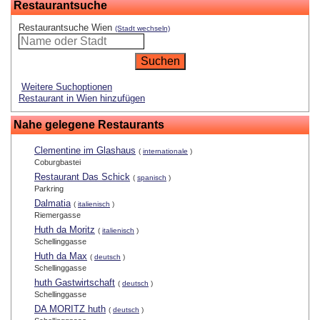
Restaurantsuche
Restaurantsuche Wien
(Stadt wechseln)
Weitere Suchoptionen
Restaurant in Wien hinzufügen
Nahe gelegene Restaurants
Clementine im Glashaus
(
internationale
)
Coburgbastei
Restaurant Das Schick
(
spanisch
)
Parkring
Dalmatia
(
italienisch
)
Riemergasse
Huth da Moritz
(
italienisch
)
Schellinggasse
Huth da Max
(
deutsch
)
Schellinggasse
huth Gastwirtschaft
(
deutsch
)
Schellinggasse
DA MORITZ huth
(
deutsch
)