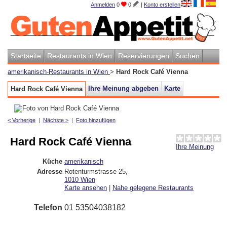
Anmelden
0
0
|
Konto erstellen
Startseite
Restaurants in Wien
Reservierungen
Suchen
amerikanisch-Restaurants in Wien
>
Hard Rock Café Vienna
Ihre Meinung abgeben
Karte
Hard Rock Café Vienna
< Vorherige
|
Nächste >
|
Foto hinzufügen
Hard Rock Café Vienna
Ihre Meinung
Küche
amerikanisch
Adresse
Rotenturmstrasse 25
,
1010
Wien
Karte ansehen
|
Nahe gelegene Restaurants
Telefon
01 53504038182