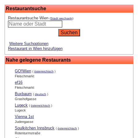
Restaurantsuche
Restaurantsuche Wien
(Stadt wechseln)
Weitere Suchoptionen
Restaurant in Wien hinzufügen
Nahe gelegene Restaurants
GO!Wien
(
österreichisch
)
Fleischmarkt
ef16
Fleischmarkt
Buxbaum
(
deutsch
)
Grashofgasse
Lugeck
(
österreichisch
)
Lugeck
Vienna 1st
Judengasse
Soulkitchen Innsbruck
(
österreichisch
)
Rotenturmstraße