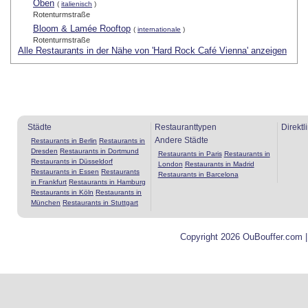
Oben
(
italienisch
)
Rotenturmstraße
Bloom & Lamée Rooftop
(
internationale
)
Rotenturmstraße
Alle Restaurants in der Nähe von 'Hard Rock Café Vienna' anzeigen
Städte
Restauranttypen
Direktl
Andere Städte
Restaurants in Berlin
Restaurants in
Dresden
Restaurants in Dortmund
Restaurants in Paris
Restaurants in
Restaurants in Düsseldorf
London
Restaurants in Madrid
Restaurants in Essen
Restaurants
Restaurants in Barcelona
in Frankfurt
Restaurants in Hamburg
Restaurants in Köln
Restaurants in
München
Restaurants in Stuttgart
Copyright 2026 OuBouffer.com 