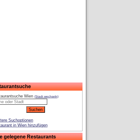
taurantsuche
taurantsuche Wien
(Stadt wechseln)
tere Suchoptionen
aurant in Wien hinzufügen
e gelegene Restaurants