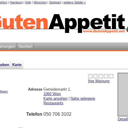
kfurt
|
Hamburg
|
Köln
|
München
|
Stuttgart
|
weitere Städte »
ierungen
Suchen
geben
Karte
Ihre Meinung
Adresse
Getreidemarkt 1
,
ufügen
1060
Wien
Karte ansehen
|
Nahe gelegene
Restaurants
Telefon
050 706 3102
Detail