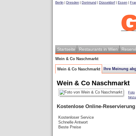
Berlin
|
Dresden
|
Dortmund
|
Düsseldorf
|
Essen
|
Fran
Startseite
Restaurants in Wien
Reserv
Wein & Co Naschmarkt
Ihre Meinung ab
Wein & Co Naschmarkt
Wein & Co Naschmarkt
Foto
hinz
Kostenlose Online-Reservierung
Kostenloser Service
Schnelle Antwort
Beste Preise