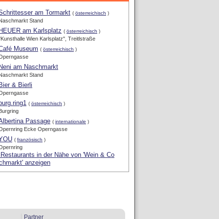
Schrittesser am Tormarkt
(
österreichisch
)
Naschmarkt Stand
HEUER am Karlsplatz
(
österreichisch
)
"Kunsthalle Wien Karlsplatz", Treitlstraße
Café Museum
(
österreichisch
)
Operngasse
Neni am Naschmarkt
Naschmarkt Stand
Bier & Bierli
Operngasse
burg.ring1
(
österreichisch
)
Burgring
Albertina Passage
(
internationale
)
Opernring Ecke Operngasse
YOU
(
französisch
)
Opernring
 Restaurants in der Nähe von 'Wein & Co
chmarkt' anzeigen
Partner