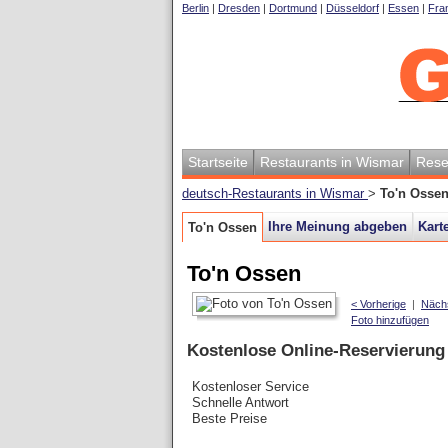
Berlin
|
Dresden
|
Dortmund
|
Düsseldorf
|
Essen
|
Fran
Startseite
Restaurants in Wismar
Rese
deutsch-Restaurants in Wismar
>
To'n Osse
Ihre Meinung abgeben
Kart
To'n Ossen
To'n Ossen
< Vorherige
|
Näch
Foto hinzufügen
Kostenlose Online-Reservierung
Kostenloser Service
Schnelle Antwort
Beste Preise