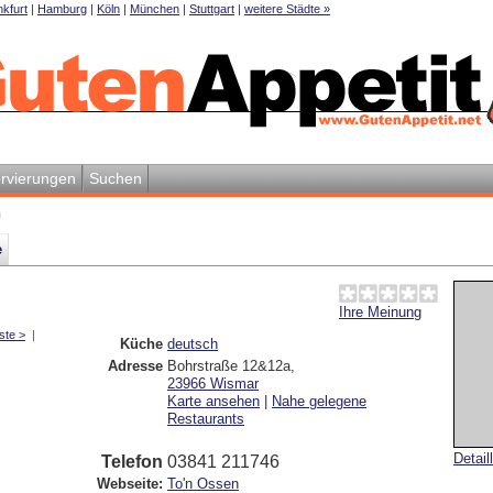
kfurt
|
Hamburg
|
Köln
|
München
|
Stuttgart
|
weitere Städte »
rvierungen
Suchen
n
e
Ihre Meinung
ste >
|
Küche
deutsch
Adresse
Bohrstraße 12&12a
,
23966
Wismar
Karte ansehen
|
Nahe gelegene
Restaurants
Detail
Telefon
03841 211746
Webseite:
To'n Ossen