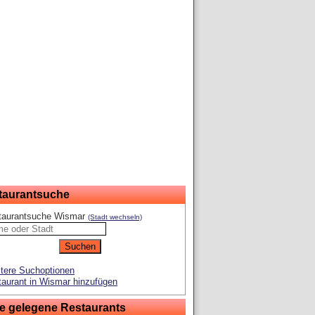
taurantsuche
taurantsuche Wismar
(Stadt wechseln)
tere Suchoptionen
aurant in Wismar hinzufügen
e gelegene Restaurants