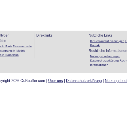
ttypen
Direktlinks
Nützliche Links
ädte
Ihr Restaurant hinzufügen
Kontakt
 in Paris
Restaurants in
Rechtliche Informatione
staurants in Madrid
s in Barcelona
Nutzungsbedingungen
Datenschutzerklärung
Recht
Informationen
yright 2026 OuBouffer.com |
Über uns
|
Datenschutzerklärung
|
Nutzungsbed