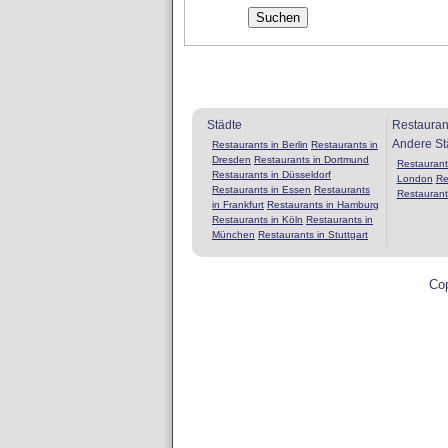
Städte
Restauran
Andere St
Restaurants in Berlin
Restaurants in
Dresden
Restaurants in Dortmund
Restaurants
Restaurants in Düsseldorf
London
Re
Restaurants in Essen
Restaurants
Restaurant
in Frankfurt
Restaurants in Hamburg
Restaurants in Köln
Restaurants in
München
Restaurants in Stuttgart
Cop