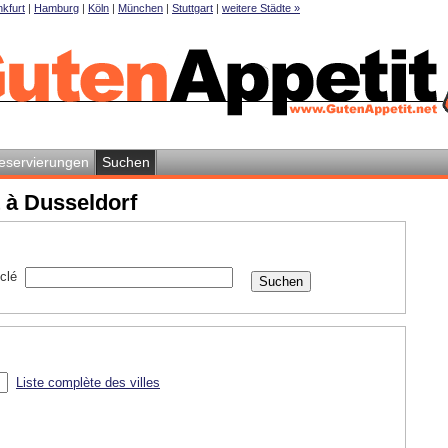
kfurt
|
Hamburg
|
Köln
|
München
|
Stuttgart
|
weitere Städte »
eservierungen
Suchen
 à Dusseldorf
clé
Liste complète des villes