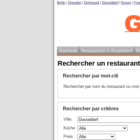
Berlin
|
Dresden
|
Dortmund
|
Düsseldorf
|
Essen
|
Fran
Startseite
Restaurants in Dusseldorf
R
Rechercher un restaurant
Rechercher par mot-clé
Rechercher par nom du restaurant ou mot-
Rechercher par critères
Ville:
Küche
Preis: