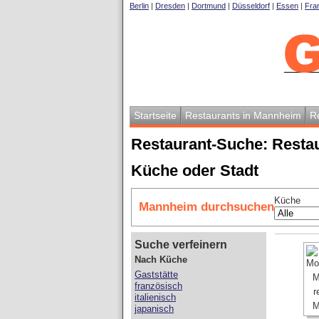
Berlin
|
Dresden
|
Dortmund
|
Düsseldorf
|
Essen
|
Fran
Startseite
Restaurants in Mannheim
R
Restaurant-Suche: Resta
Küche oder Stadt
Küche
Mannheim durchsuchen
Suche verfeinern
Nach Küche
Gaststätte
französisch
italienisch
japanisch