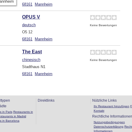
68161
Mannheim
OPUS V
deutsch
Keine Bewertungen
O5 12
68161
Mannheim
The East
chinesisch
Keine Bewertungen
Stadthaus N1
68161
Mannheim
ttypen
Direktlinks
Nützliche Links
ädte
Ihr Restaurant hinzufügen
Kontakt
 in Paris
Restaurants in
Rechtliche Informatione
staurants in Madrid
s in Barcelona
Nutzungsbedingungen
Datenschutzerklärung
Recht
Informationen