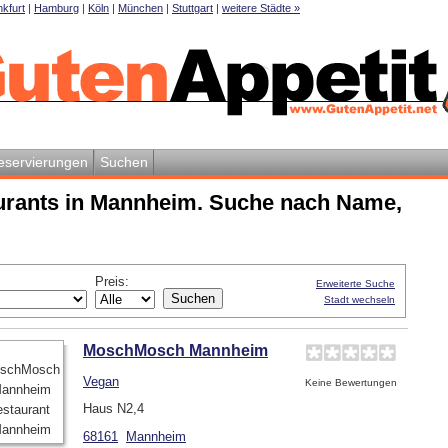
kfurt
|
Hamburg
|
Köln
|
München
|
Stuttgart
|
weitere Städte »
eservierungen
Suchen
urants in Mannheim. Suche nach Name,
Preis:
Erweiterte Suche
Stadt wechseln
MoschMosch Mannheim
Vegan
Keine Bewertungen
Haus N2,4
68161
Mannheim