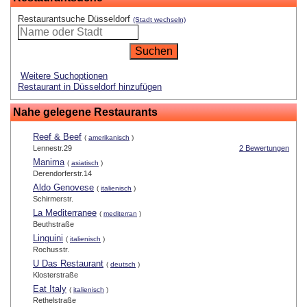
Restaurantsuche Düsseldorf
(Stadt wechseln)
Weitere Suchoptionen
Restaurant in Düsseldorf hinzufügen
Nahe gelegene Restaurants
Reef & Beef
(
amerikanisch
)
Lennestr.29
2 Bewertungen
Manima
(
asiatisch
)
Derendorferstr.14
Aldo Genovese
(
italienisch
)
Schirmerstr.
La Mediterranee
(
mediterran
)
Beuthstraße
Linguini
(
italienisch
)
Rochusstr.
U Das Restaurant
(
deutsch
)
Klosterstraße
Eat Italy
(
italienisch
)
Rethelstraße