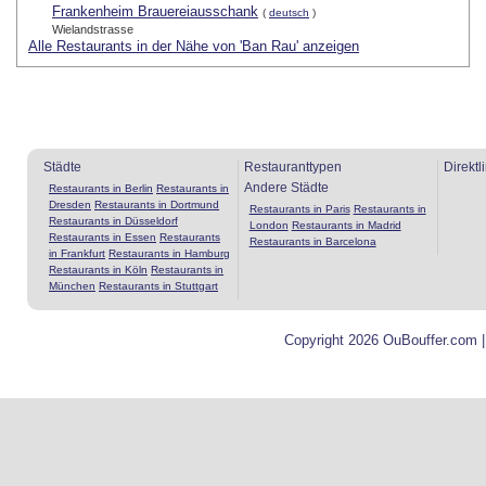
Frankenheim Brauereiausschank
(
deutsch
)
Wielandstrasse
Alle Restaurants in der Nähe von 'Ban Rau' anzeigen
Städte
Restauranttypen
Direktl
Andere Städte
Restaurants in Berlin
Restaurants in
Dresden
Restaurants in Dortmund
Restaurants in Paris
Restaurants in
Restaurants in Düsseldorf
London
Restaurants in Madrid
Restaurants in Essen
Restaurants
Restaurants in Barcelona
in Frankfurt
Restaurants in Hamburg
Restaurants in Köln
Restaurants in
München
Restaurants in Stuttgart
Copyright 2026 OuBouffer.com 