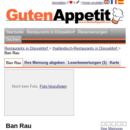
Anmelden
0
0
|
Konto erstellen
Startseite
Restaurants in Düsseldorf
Reservierungen
Suchen
Restaurants in Düsseldorf
>
thailändisch-Restaurants in Düsseldorf
>
Ban Rau
Ihre Meinung abgeben
Leserbewertungen (
1
)
Karte
Ban Rau
Noch kein Foto.
Foto hinzufügen
Ban Rau
Ihre Meinung