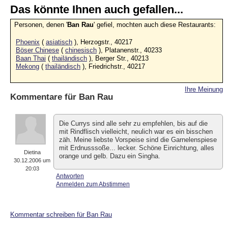
Das könnte Ihnen auch gefallen...
Personen, denen '
Ban Rau
' gefiel, mochten auch diese Restaurants:
Phoenix
(
asiatisch
), Herzogstr., 40217
Böser Chinese
(
chinesisch
), Platanenstr., 40233
Baan Thai
(
thailändisch
), Berger Str., 40213
Mekong
(
thailändisch
), Friedrichstr., 40217
Ihre Meinung
Kommentare für
Ban Rau
Die Currys sind alle sehr zu empfehlen, bis auf die
mit Rindflisch vielleicht, neulich war es ein bisschen
zäh. Meine liebste Vorspeise sind die Garnelenspiese
mit Erdnusssoße... lecker. Schöne Einrichtung, alles
Dietina
orange und gelb. Dazu ein Singha.
30.12.2006 um
20:03
Antworten
Anmelden zum Abstimmen
Kommentar schreiben für Ban Rau