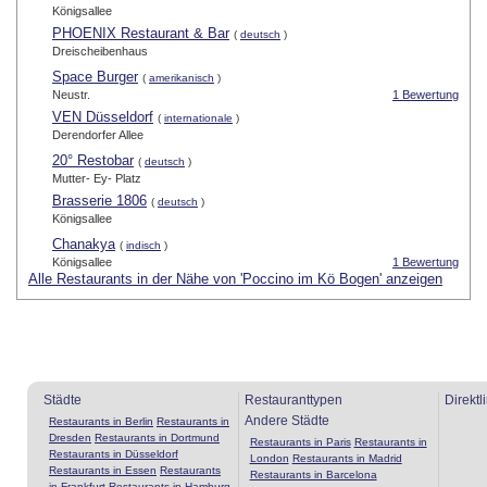
Königsallee
PHOENIX Restaurant & Bar
(
deutsch
)
Dreischeibenhaus
Space Burger
(
amerikanisch
)
Neustr.
1 Bewertung
VEN Düsseldorf
(
internationale
)
Derendorfer Allee
20° Restobar
(
deutsch
)
Mutter- Ey- Platz
Brasserie 1806
(
deutsch
)
Königsallee
Chanakya
(
indisch
)
Königsallee
1 Bewertung
Alle Restaurants in der Nähe von 'Poccino im Kö Bogen' anzeigen
Städte
Restauranttypen
Direktl
Andere Städte
Restaurants in Berlin
Restaurants in
Dresden
Restaurants in Dortmund
Restaurants in Paris
Restaurants in
Restaurants in Düsseldorf
London
Restaurants in Madrid
Restaurants in Essen
Restaurants
Restaurants in Barcelona
in Frankfurt
Restaurants in Hamburg