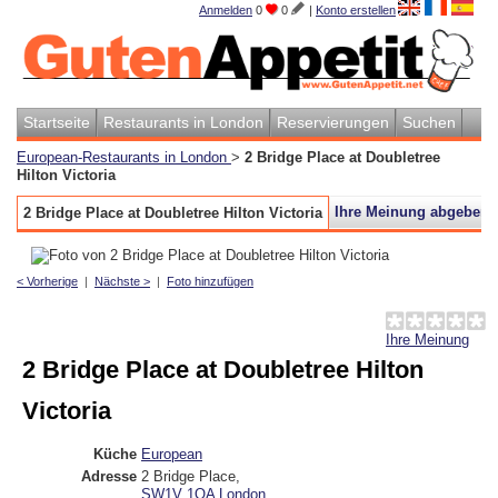
Anmelden
0
0
|
Konto erstellen
Startseite
Restaurants in London
Reservierungen
Suchen
European-Restaurants in London
>
2 Bridge Place at Doubletree
Hilton Victoria
Ihre Meinung abgeben
2 Bridge Place at Doubletree Hilton Victoria
< Vorherige
|
Nächste >
|
Foto hinzufügen
Ihre Meinung
2 Bridge Place at Doubletree Hilton
Victoria
Küche
European
Adresse
2 Bridge Place
,
SW1V 1QA
London