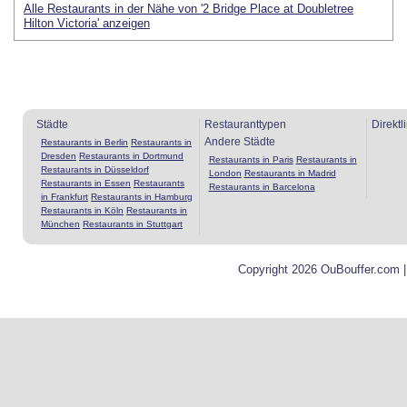
Alle Restaurants in der Nähe von '2 Bridge Place at Doubletree
Hilton Victoria' anzeigen
Städte
Restauranttypen
Direktl
Andere Städte
Restaurants in Berlin
Restaurants in
Dresden
Restaurants in Dortmund
Restaurants in Paris
Restaurants in
Restaurants in Düsseldorf
London
Restaurants in Madrid
Restaurants in Essen
Restaurants
Restaurants in Barcelona
in Frankfurt
Restaurants in Hamburg
Restaurants in Köln
Restaurants in
München
Restaurants in Stuttgart
Copyright 2026 OuBouffer.com 