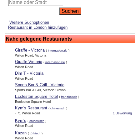
Weitere Suchoptionen
Restaurant in London hinzufügen
Nahe gelegene Restaurants
Giraffe - Victoria
(
internationale
)
Wilton Road, Victoria
Giraffe Victoria
(
internationale
)
Wilton Road
Dim T - Victoria
Wilton Road
Sports Bar & Grill - Victoria
Sports Bar & Grill, Victoria Station
Eccleston Square Hotel
(
französisch
)
Eccleston Square Hotel
Kym's Restaurant
(
chinesisch
)
- 71 Wilton Road
1 Bewertung
Kym's
(
chinesisch
)
Wilton Road
Kazan
(
türkisch
)
Wilton Road