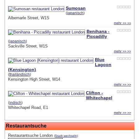
Sumosan
(
japanisch
)
Albemarle Street, W1S
mehr >> >>
Benihana -
Piccadilly
(
japanisch
)
Sackville Street, W1S
mehr >> >>
Blue
Lagoon
(Kensington)
(
thailändisch
)
Kensington High Street, W14
mehr >> >>
Clifton -
Whitechapel
(
indisch
)
Whitechapel Road, E1
mehr >> >>
Restaurantsuche
Restaurantsuche London
(Stadt wechseln)