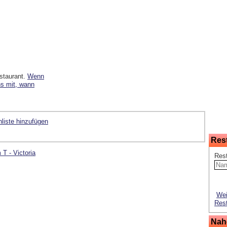
staurant.
Wenn
ns mit, wann
liste hinzufügen
Res
T - Victoria
Res
Wei
Rest
Nah