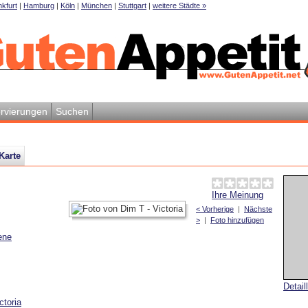
kfurt
|
Hamburg
|
Köln
|
München
|
Stuttgart
|
weitere Städte »
rvierungen
Suchen
Karte
Ihre Meinung
< Vorherige
|
Nächste
>
|
Foto hinzufügen
ene
Detail
ctoria