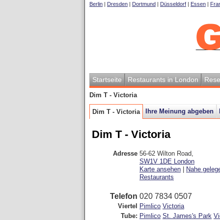
Berlin
|
Dresden
|
Dortmund
|
Düsseldorf
|
Essen
|
Fran
Startseite
Restaurants in London
Rese
Dim T - Victoria
Ihre Meinung abgeben
Dim T - Victoria
Dim T - Victoria
Adresse
56-62 Wilton Road
,
SW1V 1DE
London
Karte ansehen
|
Nahe geleg
Restaurants
Telefon
020 7834 0507
Viertel
Pimlico
Victoria
Tube:
Pimlico
St. James's Park
Vi