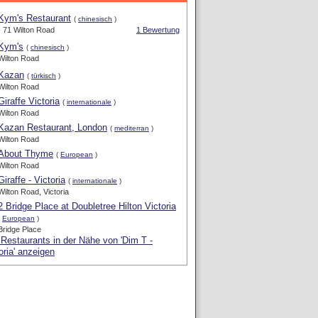
Kym's Restaurant
(
chinesisch
)
- 71 Wilton Road
1 Bewertung
Kym's
(
chinesisch
)
Wilton Road
Kazan
(
türkisch
)
Wilton Road
Giraffe Victoria
(
internationale
)
Wilton Road
Kazan Restaurant, London
(
mediterran
)
Wilton Road
About Thyme
(
European
)
Wilton Road
Giraffe - Victoria
(
internationale
)
Wilton Road, Victoria
2 Bridge Place at Doubletree Hilton Victoria
(
European
)
Bridge Place
 Restaurants in der Nähe von 'Dim T -
oria' anzeigen