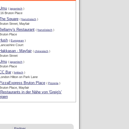
Umu
(
japanisch
)
-16 Bruton Place
The Square
(
französisch
)
Bruton Street, Mayfair
Bellamy's Restaurant
(
französisch
)
Bruton Place
Hush
(
European
)
Lancashire Court
Hakkasan - Mayfair
(
chinesisch
)
Bruton Street
Umu
(
japanisch
)
Bruton Place
CC Bar
(
britisch
)
London Hilton on Park Lane
PizzaExpress Bruton Place
(
Pizzeria
)
Bruton Place, Mayfair
 Restaurants in der Nähe von 'Greig's'
eigen
Partner