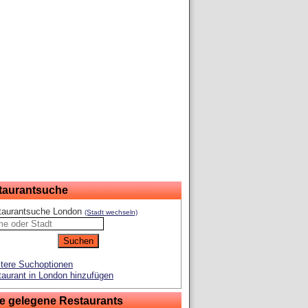
taurantsuche
taurantsuche London
(Stadt wechseln)
tere Suchoptionen
aurant in London hinzufügen
e gelegene Restaurants