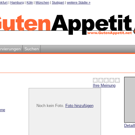
kfurt
|
Hamburg
|
Köln
|
München
|
Stuttgart
|
weitere Städte »
rvierungen
Suchen
Ihre Meinung
Noch kein Foto.
Foto hinzufügen
ene
Detail