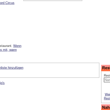
ord Circus
staurant.
Wenn
ns mit, wann
liste hinzufügen
Res
Res
ig's
Wei
Rest
Nah