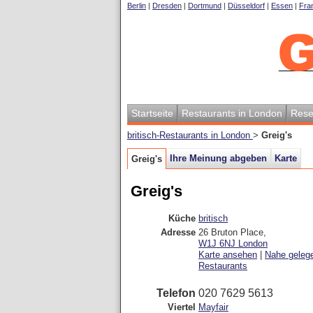
Berlin
|
Dresden
|
Dortmund
|
Düsseldorf
|
Essen
|
Fran
Startseite
Restaurants in London
Rese
britisch-Restaurants in London
>
Greig's
Ihre Meinung abgeben
Karte
Greig's
Greig's
Küche
britisch
Adresse
26 Bruton Place
,
W1J 6NJ
London
Karte ansehen
|
Nahe geleg
Restaurants
Telefon
020 7629 5613
Viertel
Mayfair