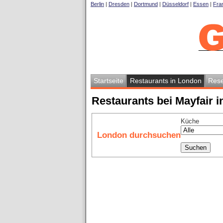
Berlin
|
Dresden
|
Dortmund
|
Düsseldorf
|
Essen
|
Fran
Startseite
Restaurants in London
Rese
Restaurants bei Mayfair 
Küche
London durchsuchen