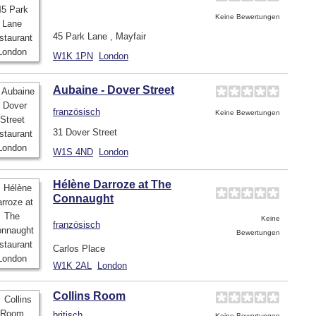
Keine Bewertungen
45 Park Lane , Mayfair
W1K 1PN
London
Aubaine - Dover Street
französisch
Keine Bewertungen
31 Dover Street
W1S 4ND
London
Hélène Darroze at The
Connaught
Keine
französisch
Bewertungen
Carlos Place
W1K 2AL
London
Collins Room
britisch
Keine Bewertungen