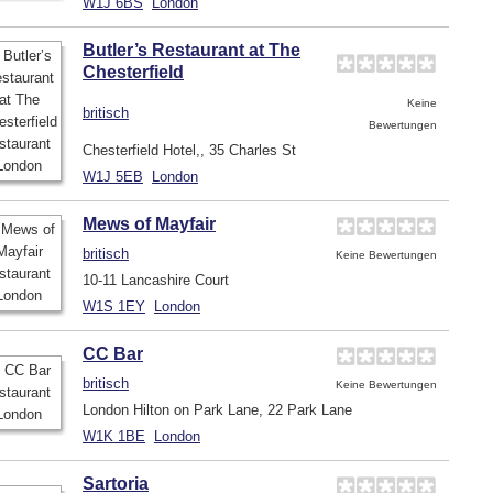
W1J 6BS
London
Butler’s Restaurant at The
Chesterfield
Keine
britisch
Bewertungen
Chesterfield Hotel,, 35 Charles St
W1J 5EB
London
Mews of Mayfair
britisch
Keine Bewertungen
10-11 Lancashire Court
W1S 1EY
London
CC Bar
britisch
Keine Bewertungen
London Hilton on Park Lane, 22 Park Lane
W1K 1BE
London
Sartoria