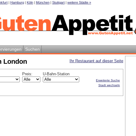
kfurt
|
Hamburg
|
Köln
|
München
|
Stuttgart
|
weitere Städte »
rvierungen
Suchen
in London
Ihr Restaurant auf dieser Seite
Preis:
U-Bahn-Station
Erweiterte Suche
Stadt wechseln