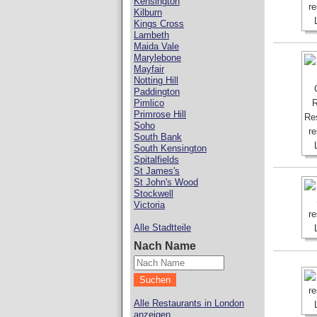
Kensington
Kilburn
Kings Cross
Lambeth
Maida Vale
Marylebone
Mayfair
Notting Hill
Paddington
Pimlico
Primrose Hill
Soho
South Bank
South Kensington
Spitalfields
St James's
St John's Wood
Stockwell
Victoria
Alle Stadtteile
Nach Name
Alle Restaurants in London
anzeigen