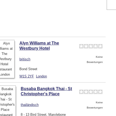
Alyn Williams at The
Westbury Hotel
Keine
britisch
Bewertungen
Bond Street
W1S 2YF
London
Busaba Bangkok Thai - St
Christopher's Place
Keine
thailändisch
Bewertungen
8 - 13 Bird Street, Marylebone