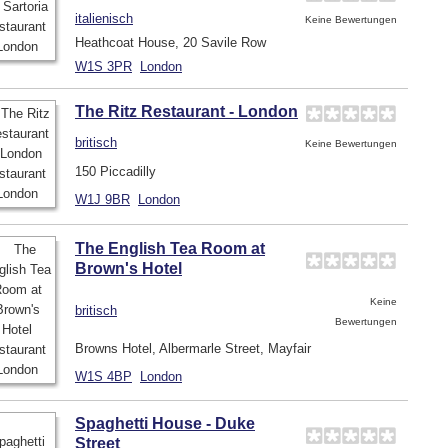
italienisch
Keine Bewertungen
Heathcoat House, 20 Savile Row
W1S 3PR
London
The Ritz Restaurant - London
britisch
Keine Bewertungen
150 Piccadilly
W1J 9BR
London
The English Tea Room at
Brown's Hotel
Keine
britisch
Bewertungen
Browns Hotel, Albermarle Street, Mayfair
W1S 4BP
London
Spaghetti House - Duke
Street