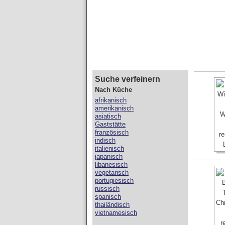
Suche verfeinern
Nach Küche
afrikanisch
amerikanisch
asiatisch
Gaststätte
französisch
indisch
italienisch
japanisch
libanesisch
vegetarisch
portugiesisch
russisch
spanisch
thailändisch
vietnamesisch