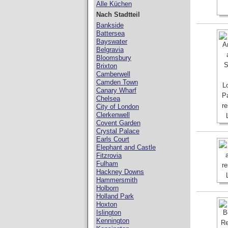
Alle Küchen
Nach Stadtteil
Bankside
Battersea
Bayswater
Belgravia
Bloomsbury
Brixton
Camberwell
Camden Town
Canary Wharf
Chelsea
City of London
Clerkenwell
Covent Garden
Crystal Palace
Earls Court
Elephant and Castle
Fitzrovia
Fulham
Hackney Downs
Hammersmith
Holborn
Holland Park
Hoxton
Islington
Kennington