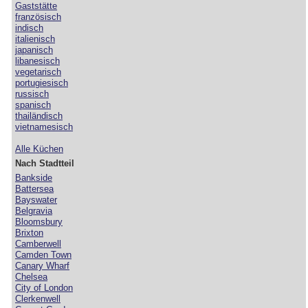
Gaststätte
französisch
indisch
italienisch
japanisch
libanesisch
vegetarisch
portugiesisch
russisch
spanisch
thailändisch
vietnamesisch
Alle Küchen
Nach Stadtteil
Bankside
Battersea
Bayswater
Belgravia
Bloomsbury
Brixton
Camberwell
Camden Town
Canary Wharf
Chelsea
City of London
Clerkenwell