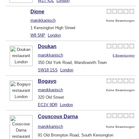
W1T 4JL
London
Dione
marokkanisch
Keine Bewertungen
1 Kensington High Street
W8 5NP
London
Doukan
marokkanisch
6 Bewertungen
350 Old York Road, Wandsworth Town
SW18 1SS
London
Bogayo
marokkanisch
Keine Bewertungen
320 Old Street
EC1V 9DR
London
Couscous Darna
marokkanisch
Keine Bewertungen
91 Old Brompton Road, South Kensington