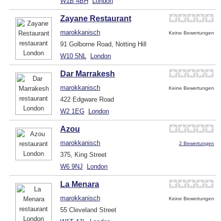
W1B 4BH
London
Zayane Restaurant
marokkanisch
Keine Bewertungen
91 Golborne Road, Notting Hill
W10 5NL
London
Dar Marrakesh
marokkanisch
Keine Bewertungen
422 Edgware Road
W2 1EG
London
Azou
marokkanisch
2 Bewertungen
375, King Street
W6 9NJ
London
La Menara
marokkanisch
Keine Bewertungen
55 Cleveland Street