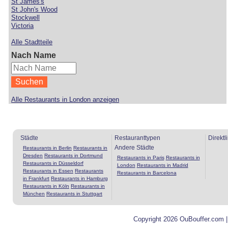
St James's
St John's Wood
Stockwell
Victoria
Alle Stadtteile
Nach Name
Alle Restaurants in London anzeigen
Städte
Restauranttypen
Direktl
Andere Städte
Restaurants in Berlin
Restaurants in
Dresden
Restaurants in Dortmund
Restaurants in Paris
Restaurants in
Restaurants in Düsseldorf
London
Restaurants in Madrid
Restaurants in Essen
Restaurants
Restaurants in Barcelona
in Frankfurt
Restaurants in Hamburg
Restaurants in Köln
Restaurants in
München
Restaurants in Stuttgart
Copyright 2026 OuBouffer.com 