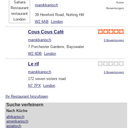
Keine
marokkanisch
Bewertungen
39 Hereford Road, Notting Hill
W2 4AB
London
Cous Cous Café
marokkanisch
3 Bewertungen
7 Porchester Gardens, Bayswater
W2 4DB
London
Le rif
marokkanisch
3 Bewertungen
172 seven sisters road
N7 7PX
London
Ihr Restaurant hinzufügen
Suche verfeinern
Nach Küche
afrikanisch
amerikanisch
asiatisch