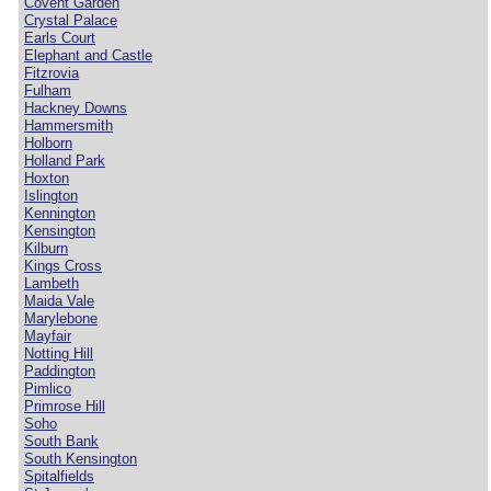
Covent Garden
Crystal Palace
Earls Court
Elephant and Castle
Fitzrovia
Fulham
Hackney Downs
Hammersmith
Holborn
Holland Park
Hoxton
Islington
Kennington
Kensington
Kilburn
Kings Cross
Lambeth
Maida Vale
Marylebone
Mayfair
Notting Hill
Paddington
Pimlico
Primrose Hill
Soho
South Bank
South Kensington
Spitalfields