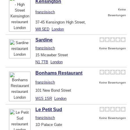
Kensington
Keine
französisch
Bewertungen
37-45 Kensington High Street,
W8 5ED
London
Sardine
französisch
Keine Bewertungen
15 Micawber Street
N1 7TB
London
Bonhams Restaurant
französisch
Keine Bewertungen
101 New Bond Street
W1S 1SR
London
Le Petit Sud
französisch
Keine Bewertungen
1D Palace Gate