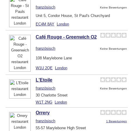
französisch
Keine Bewertungen
Unit 5, Condor House, St Paul's Churchyard
EC4M 8AY
London
Café Rouge - Greenwich O2
französisch
Keine Bewertungen
108 Marylebone Lane
W1U 2QE
London
L'Etoile
französisch
Keine Bewertungen
30 Charlotte Street
W1T 2NG
London
Orrery
französisch
1 Bewertungen
55-57 Marylebone High Street