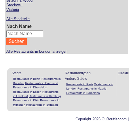
St John's Wood
Stockwell
Victoria
Alle Stadtteile
Nach Name
Alle Restaurants in London anzeigen
Städte
Restauranttypen
Direktl
Andere Städte
Restaurants in Berlin
Restaurants in
Dresden
Restaurants in Dortmund
Restaurants in Paris
Restaurants in
Restaurants in Düsseldorf
London
Restaurants in Madrid
Restaurants in Essen
Restaurants
Restaurants in Barcelona
in Frankfurt
Restaurants in Hamburg
Restaurants in Köln
Restaurants in
München
Restaurants in Stuttgart
Copyright 2026 OuBouffer.com 