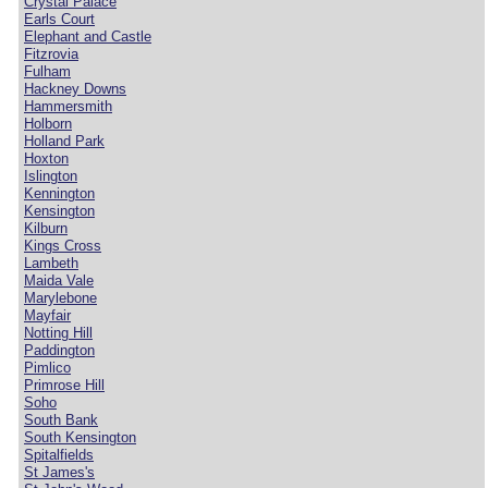
Crystal Palace
Earls Court
Elephant and Castle
Fitzrovia
Fulham
Hackney Downs
Hammersmith
Holborn
Holland Park
Hoxton
Islington
Kennington
Kensington
Kilburn
Kings Cross
Lambeth
Maida Vale
Marylebone
Mayfair
Notting Hill
Paddington
Pimlico
Primrose Hill
Soho
South Bank
South Kensington
Spitalfields
St James's