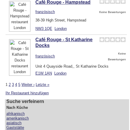
Café Rouge - Hampstead
französisch
Keine Bewertungen
38-39 High Street, Hampstead
NW3 1QE
London
Café Rouge - St Katharine
Docks
Keine
französisch
Bewertungen
Unit 4 Quayside Road,, St Katharine Docks
E1W 1AN
London
1
2
3
4
5
Weiter ›
Letzte »
Ihr Restaurant hinzufügen
Suche verfeinern
Nach Küche
afrikanisch
amerikanisch
asiatisch
Gaststätte