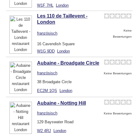
W1F 7HL
London
Les 110 de Taillevent -
London
Keine
französisch
Bewertungen
16 Cavendish Square
W1G 9DD
London
Aubaine - Broadgate Circle
französisch
Keine Bewertungen
38 Broadgate Circle
EC2M 1QS
London
Aubaine - Notting Hill
französisch
Keine Bewertungen
129 Bayswater Road
W2 4RJ
London