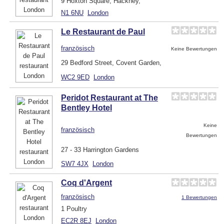
9 Hoxton Square, Hackney,
N1 6NU
London
Le Restaurant de Paul
französisch
Keine Bewertungen
29 Bedford Street, Covent Garden,
WC2 9ED
London
Peridot Restaurant at The
Bentley Hotel
Keine
französisch
Bewertungen
27 - 33 Harrington Gardens
SW7 4JX
London
Coq d'Argent
französisch
1 Bewertungen
1 Poultry
EC2R 8EJ
London