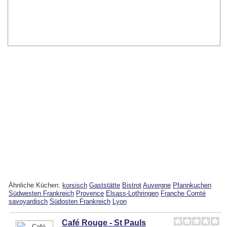
Ähnliche Küchen:
korsisch
Gaststätte
Bistrot
Auvergne
Pfannkuchen
Südwesten Frankreich
Provence
Elsass-Lothringen
Franche Comté
savoyardisch
Südosten Frankreich
Lyon
Café Rouge - St Pauls