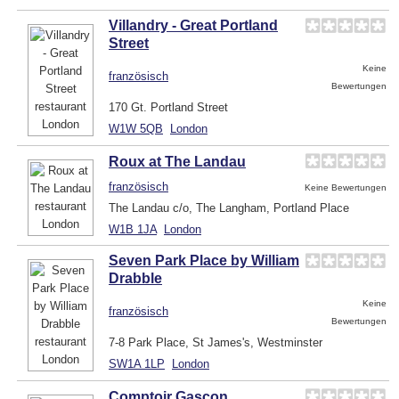
Villandry - Great Portland
Street
Keine
französisch
Bewertungen
170 Gt. Portland Street
W1W 5QB
London
Roux at The Landau
französisch
Keine Bewertungen
The Landau c/o, The Langham, Portland Place
W1B 1JA
London
Seven Park Place by William
Drabble
Keine
französisch
Bewertungen
7-8 Park Place, St James's, Westminster
SW1A 1LP
London
Comptoir Gascon