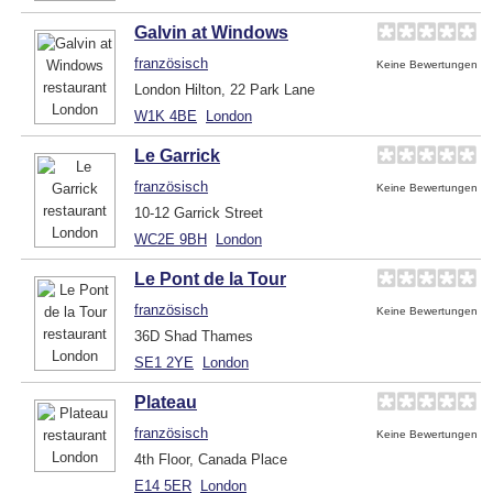
Galvin at Windows
französisch
Keine Bewertungen
London Hilton, 22 Park Lane
W1K 4BE
London
Le Garrick
französisch
Keine Bewertungen
10-12 Garrick Street
WC2E 9BH
London
Le Pont de la Tour
französisch
Keine Bewertungen
36D Shad Thames
SE1 2YE
London
Plateau
französisch
Keine Bewertungen
4th Floor, Canada Place
E14 5ER
London