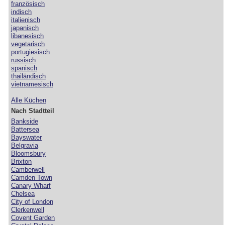
französisch
indisch
italienisch
japanisch
libanesisch
vegetarisch
portugiesisch
russisch
spanisch
thailändisch
vietnamesisch
Alle Küchen
Nach Stadtteil
Bankside
Battersea
Bayswater
Belgravia
Bloomsbury
Brixton
Camberwell
Camden Town
Canary Wharf
Chelsea
City of London
Clerkenwell
Covent Garden