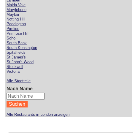
Lambeth
Maida Vale
Marylebone
Mayfair
Notting Hill
Paddington
Pimlico
Primrose Hill
Soho
South Bank
South Kensington
Spitalfields
St James's
St John's Wood
Stockwell
Victoria
Alle Stadtteile
Nach Name
Alle Restaurants in London anzeigen