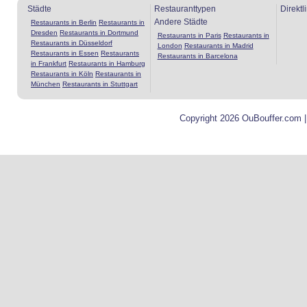
Städte
Restauranttypen
Direktl
Andere Städte
Restaurants in Berlin
Restaurants in
Dresden
Restaurants in Dortmund
Restaurants in Paris
Restaurants in
Restaurants in Düsseldorf
London
Restaurants in Madrid
Restaurants in Essen
Restaurants
Restaurants in Barcelona
in Frankfurt
Restaurants in Hamburg
Restaurants in Köln
Restaurants in
München
Restaurants in Stuttgart
Copyright 2026 OuBouffer.com 