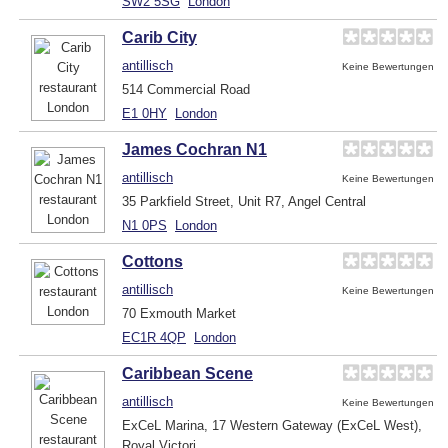
SW2 5SG
London
Carib City
antillisch
Keine Bewertungen
514 Commercial Road
E1 0HY
London
James Cochran N1
antillisch
Keine Bewertungen
35 Parkfield Street, Unit R7, Angel Central
N1 0PS
London
Cottons
antillisch
Keine Bewertungen
70 Exmouth Market
EC1R 4QP
London
Caribbean Scene
antillisch
Keine Bewertungen
ExCeL Marina, 17 Western Gateway (ExCeL West),
Royal Victori