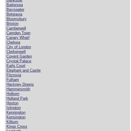
Bankside
Battersea
Bayswater
Belgravia
Bloomsbury
Brixton
Camberwell
Camden Town
Canary Wharf
Chelsea
City of London
Clerkenwell
Covent Garden
Crystal Palace
Earls Court
Elephant and Castle
Fitzrovia
Fulham
Hackney Downs
Hammersmith
Holborn
Holland Park
Hoxton
Islington
Kennington
Kensington
Kilburn
Kings Cross