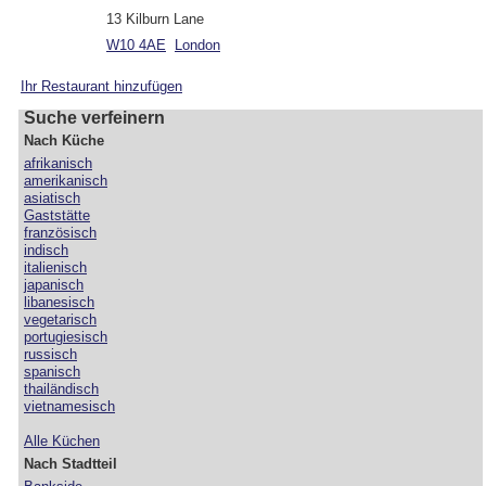
13 Kilburn Lane
W10 4AE
London
Ihr Restaurant hinzufügen
Suche verfeinern
Nach Küche
afrikanisch
amerikanisch
asiatisch
Gaststätte
französisch
indisch
italienisch
japanisch
libanesisch
vegetarisch
portugiesisch
russisch
spanisch
thailändisch
vietnamesisch
Alle Küchen
Nach Stadtteil