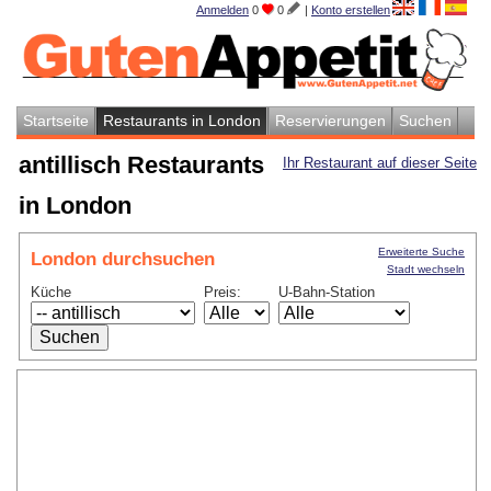
Anmelden
0
0
|
Konto erstellen
Startseite
Restaurants in London
Reservierungen
Suchen
antillisch Restaurants
Ihr Restaurant auf dieser Seite
in London
Erweiterte Suche
London durchsuchen
Stadt wechseln
Küche
Preis:
U-Bahn-Station