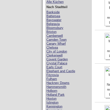
Alle Küchen
Nach Stadtteil
Bankside
Battersea
Bayswater
Belgravia
Bloomsbury
Brixton
Camberwell
Camden Town
Canary Wharf
Chelsea
City of London
Clerkenwell
Covent Garden
Crystal Palace
Earls Court
Elephant and Castle
Fitzrovia
Fulham
Hackney Downs
Hammersmith
Holborn
Holland Park
Hoxton
Islington
Kennington