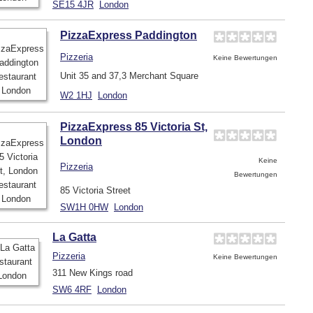
SE15 4JR
London
PizzaExpress Paddington
Pizzeria
Keine Bewertungen
Unit 35 and 37,3 Merchant Square
W2 1HJ
London
PizzaExpress 85 Victoria St,
London
Keine
Pizzeria
Bewertungen
85 Victoria Street
SW1H 0HW
London
La Gatta
Pizzeria
Keine Bewertungen
311 New Kings road
SW6 4RF
London