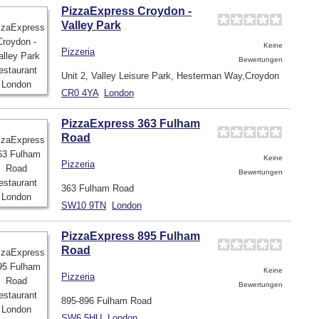
PizzaExpress Croydon -
Valley Park
Keine
Pizzeria
Bewertungen
Unit 2, Valley Leisure Park, Hesterman Way,Croydon
CR0 4YA
London
PizzaExpress 363 Fulham
Road
Keine
Pizzeria
Bewertungen
363 Fulham Road
SW10 9TN
London
PizzaExpress 895 Fulham
Road
Keine
Pizzeria
Bewertungen
895-896 Fulham Road
SW6 5HU
London