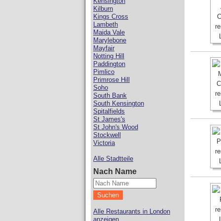
Kensington
Kilburn
Kings Cross
Lambeth
Maida Vale
Marylebone
Mayfair
Notting Hill
Paddington
Pimlico
Primrose Hill
Soho
South Bank
South Kensington
Spitalfields
St James's
St John's Wood
Stockwell
Victoria
Alle Stadtteile
Nach Name
Alle Restaurants in London
anzeigen