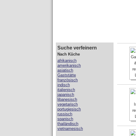
Suche verfeinern
Nach Küche
afrikanisch
amerikanisch
asiatisch
Gaststätte
französisch
indisch
italienisch
japanisch
libanesisch
vegetarisch
portugiesisch
russisch
spanisch
thailändisch
vietnamesisch