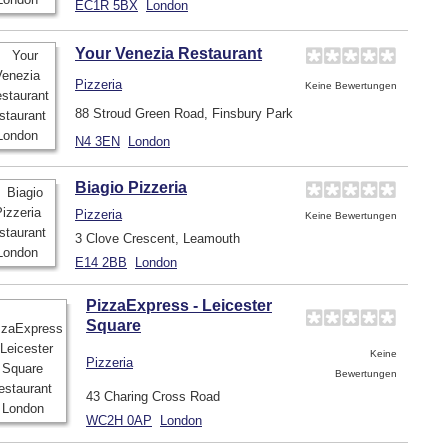
EC1R 5BX
London
Your Venezia Restaurant
Pizzeria
Keine Bewertungen
88 Stroud Green Road, Finsbury Park
N4 3EN
London
Biagio Pizzeria
Pizzeria
Keine Bewertungen
3 Clove Crescent, Leamouth
E14 2BB
London
PizzaExpress - Leicester
Square
Keine
Pizzeria
Bewertungen
43 Charing Cross Road
WC2H 0AP
London