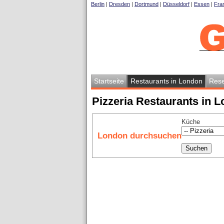
Berlin
|
Dresden
|
Dortmund
|
Düsseldorf
|
Essen
|
Fran
Startseite
Restaurants in London
Rese
Pizzeria Restaurants in 
Küche
London durchsuchen