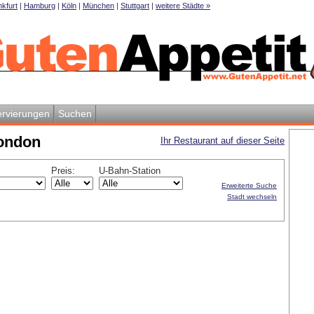
kfurt
|
Hamburg
|
Köln
|
München
|
Stuttgart
|
weitere Städte »
rvierungen
Suchen
London
Ihr Restaurant auf dieser Seite
Preis:
U-Bahn-Station
Erweiterte Suche
Stadt wechseln