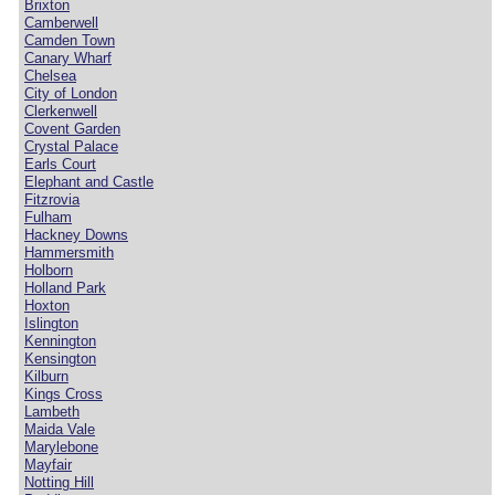
Brixton
Camberwell
Camden Town
Canary Wharf
Chelsea
City of London
Clerkenwell
Covent Garden
Crystal Palace
Earls Court
Elephant and Castle
Fitzrovia
Fulham
Hackney Downs
Hammersmith
Holborn
Holland Park
Hoxton
Islington
Kennington
Kensington
Kilburn
Kings Cross
Lambeth
Maida Vale
Marylebone
Mayfair
Notting Hill