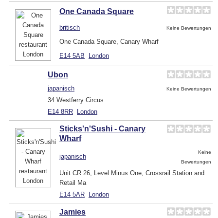
One Canada Square
britisch
Keine Bewertungen
One Canada Square, Canary Wharf
E14 5AB
London
Ubon
japanisch
Keine Bewertungen
34 Westferry Circus
E14 8RR
London
Sticks'n'Sushi - Canary
Wharf
Keine
japanisch
Bewertungen
Unit CR 26, Level Minus One, Crossrail Station and
Retail Ma
E14 5AR
London
Jamies