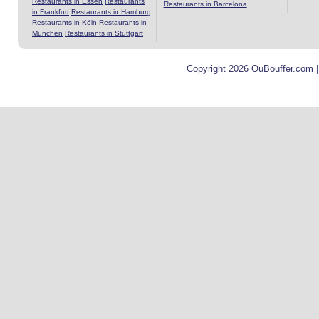
Restaurants in Essen
Restaurants
Restaurants in Barcelona
in Frankfurt
Restaurants in Hamburg
Restaurants in Köln
Restaurants in
München
Restaurants in Stuttgart
Copyright 2026 OuBouffer.com 