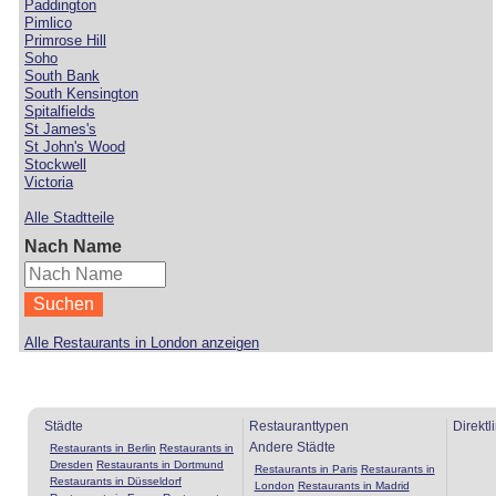
Paddington
Pimlico
Primrose Hill
Soho
South Bank
South Kensington
Spitalfields
St James's
St John's Wood
Stockwell
Victoria
Alle Stadtteile
Nach Name
Alle Restaurants in London anzeigen
Städte
Restauranttypen
Direktl
Andere Städte
Restaurants in Berlin
Restaurants in
Dresden
Restaurants in Dortmund
Restaurants in Paris
Restaurants in
Restaurants in Düsseldorf
London
Restaurants in Madrid