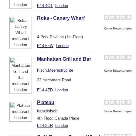
E14 4QT
London
Roka - Canary Wharf
Keine Bewertungen
4 Park Pavilion (1st Floor)
E14 5FW
London
Manhattan Grill and Bar
Fisch,Meeresfrüchte
Keine Bewertungen
22 Hertsmere Road
E14 4ED
London
Plateau
französisch
Keine Bewertungen
4th Floor, Canada Place
E14 5ER
London