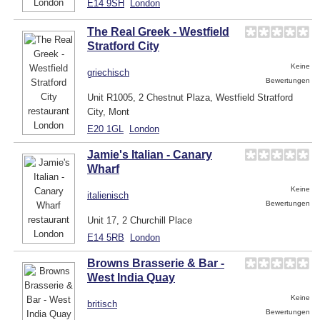
E14 9SH
London
The Real Greek - Westfield
Stratford City
Keine
griechisch
Bewertungen
Unit R1005, 2 Chestnut Plaza, Westfield Stratford
City, Mont
E20 1GL
London
Jamie's Italian - Canary
Wharf
Keine
italienisch
Bewertungen
Unit 17, 2 Churchill Place
E14 5RB
London
Browns Brasserie & Bar -
West India Quay
Keine
britisch
Bewertungen