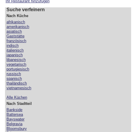
Ihr Restaurant hinzufügen
Suche verfeinern
Nach Küche
afrikanisch
amerikanisch
asiatisch
Gaststätte
französisch
indisch
italienisch
japanisch
libanesisch
vegetarisch
portugiesisch
russisch
spanisch
thailändisch
vietnamesisch
Alle Küchen
Nach Stadtteil
Bankside
Battersea
Bayswater
Belgravia
Bloomsbury